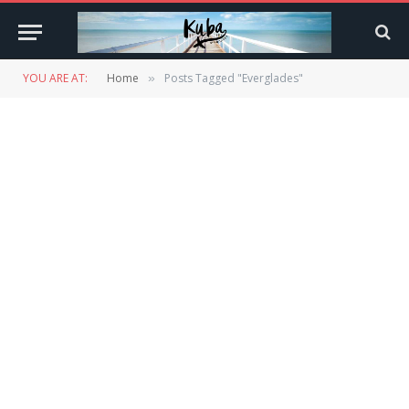
YOU ARE AT:
Home
Posts Tagged "Everglades"
»