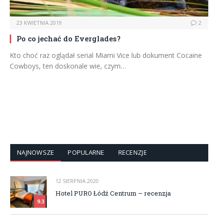
23 KWIETNIA 2019
2
Po co jechać do Everglades?
Kto choć raz oglądał serial Miami Vice lub dokument Cocaine
Cowboys, ten doskonale wie, czym…
NAJNOWSZE
POPULARNE
RECENZJE
12 SIERPNIA 2020
Hotel PURO Łódź Centrum – recenzja
9.3