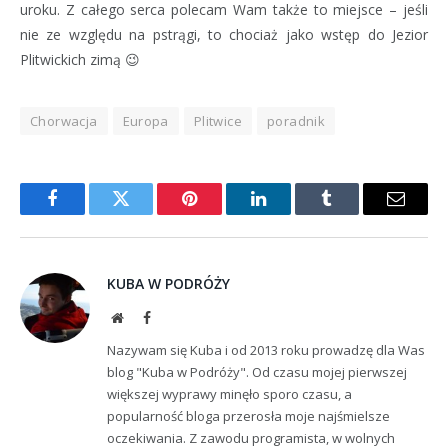
uroku. Z całego serca polecam Wam także to miejsce – jeśli
nie ze względu na pstrągi, to chociaż jako wstęp do Jezior
Plitwickich zimą 😉
Chorwacja
Europa
Plitwice
poradnik
Facebook
Twitter
Pinterest
LinkedIn
Tumblr
Email
KUBA W PODRÓŻY
Website
Facebook
Nazywam się Kuba i od 2013 roku prowadzę dla Was
blog "Kuba w Podróży". Od czasu mojej pierwszej
większej wyprawy minęło sporo czasu, a
popularność bloga przerosła moje najśmielsze
oczekiwania. Z zawodu programista, w wolnych