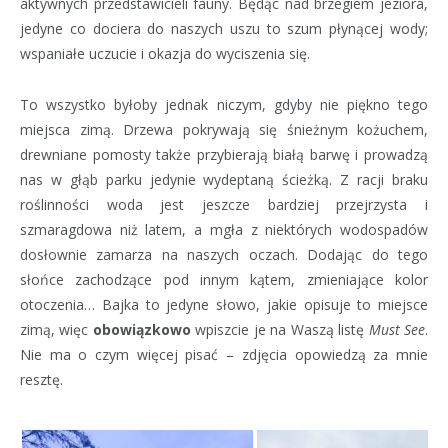
aktywnych przedstawicieli fauny. Będąc nad brzegiem jeziora,
jedyne co dociera do naszych uszu to szum płynącej wody;
wspaniałe uczucie i okazja do wyciszenia się.
To wszystko byłoby jednak niczym, gdyby nie piękno tego
miejsca zimą. Drzewa pokrywają się śnieżnym kożuchem,
drewniane pomosty także przybierają białą barwę i prowadzą
nas w głąb parku jedynie wydeptaną ścieżką. Z racji braku
roślinności woda jest jeszcze bardziej przejrzysta i
szmaragdowa niż latem, a mgła z niektórych wodospadów
dosłownie zamarza na naszych oczach. Dodając do tego
słońce zachodzące pod innym kątem, zmieniające kolor
otoczenia… Bajka to jedyne słowo, jakie opisuje to miejsce
zimą, więc
obowiązkowo
wpiszcie je na Waszą listę
Must See
.
Nie ma o czym więcej pisać – zdjęcia opowiedzą za mnie
resztę.