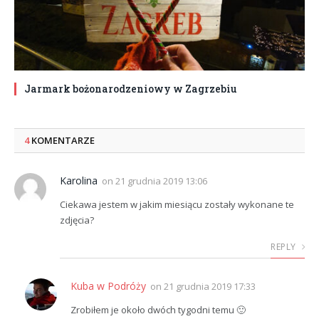
Jarmark bożonarodzeniowy w Zagrzebiu
4
KOMENTARZE
Karolina
on
21 grudnia 2019 13:06
Ciekawa jestem w jakim miesiącu zostały wykonane te
zdjęcia?
REPLY
Kuba w Podróży
on
21 grudnia 2019 17:33
Zrobiłem je około dwóch tygodni temu 🙂