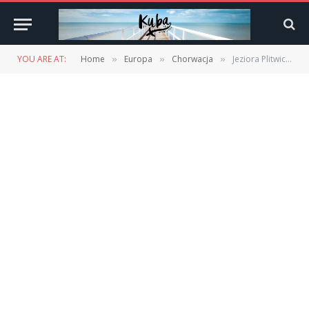
YOU ARE AT:
Home
Europa
Chorwacja
Jeziora Plitwickie zimą – cud natury w śnieżnej scenerii
»
»
»