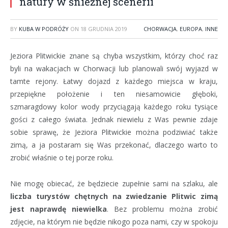
natury w śnieżnej scenerii
BY
KUBA W PODRÓŻY
ON
18 GRUDNIA 2019
CHORWACJA
,
EUROPA
,
INNE
Jeziora Plitwickie znane są chyba wszystkim, którzy choć raz
byli na wakacjach w Chorwacji lub planowali swój wyjazd w
tamte rejony. Łatwy dojazd z każdego miejsca w kraju,
przepiękne położenie i ten niesamowicie głęboki,
szmaragdowy kolor wody przyciągają każdego roku tysiące
gości z całego świata. Jednak niewielu z Was pewnie zdaje
sobie sprawę, że Jeziora Plitwickie można podziwiać także
zimą, a ja postaram się Was przekonać, dlaczego warto to
zrobić właśnie o tej porze roku.
Nie mogę obiecać, że będziecie zupełnie sami na szlaku, ale
liczba turystów chętnych na zwiedzanie Plitwic zimą
jest naprawdę niewielka
. Bez problemu można zrobić
zdjęcie, na którym nie będzie nikogo poza nami, czy w spokoju