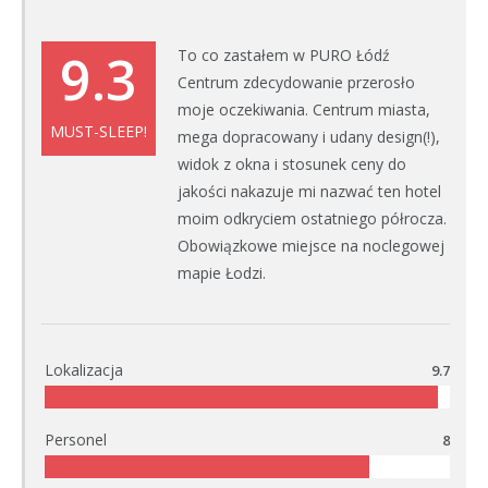
9.3
To co zastałem w PURO Łódź
Centrum zdecydowanie przerosło
moje oczekiwania. Centrum miasta,
MUST-SLEEP!
mega dopracowany i udany design(!),
widok z okna i stosunek ceny do
jakości nakazuje mi nazwać ten hotel
moim odkryciem ostatniego półrocza.
Obowiązkowe miejsce na noclegowej
mapie Łodzi.
Lokalizacja
9.7
Personel
8