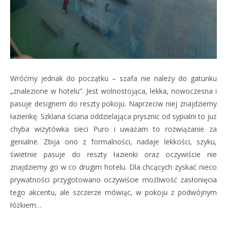
Wróćmy jednak do początku – szafa nie należy do gatunku
„znalezione w hotelu”. Jest wolnostojąca, lekka, nowoczesna i
pasuje designem do reszty pokoju. Naprzeciw niej znajdziemy
łazienkę. Szklana ściana oddzielająca prysznic od sypialni to już
chyba wizytówka sieci Puro i uważam to rozwiązanie za
genialne. Zbija ono z formalności, nadaje lekkości, szyku,
świetnie pasuje do reszty łazienki oraz oczywiście nie
znajdziemy go w co drugim hotelu. Dla chcących zyskać nieco
prywatności przygotowano oczywiście możliwość zasłonięcia
tego akcentu, ale szczerze mówiąc, w pokoju z podwójnym
łóżkiem…