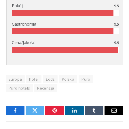
Pokój
9.5
Gastronomia
9.5
Cena/Jakość
9.9
Europa
hotel
Łódź
Polska
Puro
Puro hotels
Recenzja
Facebook
Twitter
Pinterest
LinkedIn
Tumblr
Email