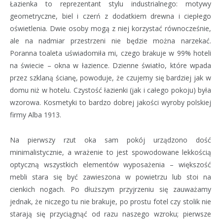
Łazienka to reprezentant stylu industrialnego: motywy
geometryczne, biel i czerń z dodatkiem drewna i ciepłego
oświetlenia. Dwie osoby mogą z niej korzystać równocześnie,
ale na nadmiar przestrzeni nie będzie można narzekać.
Poranna toaleta uświadomiła mi, czego brakuje w 99% hoteli
na świecie – okna w łazience. Dzienne światło, które wpada
przez szklaną ścianę, powoduje, że czujemy się bardziej jak w
domu niż w hotelu. Czystość łazienki (jak i całego pokoju) była
wzorowa. Kosmetyki to bardzo dobrej jakości wyroby polskiej
firmy Alba 1913.
Na pierwszy rzut oka sam pokój urządzono dość
minimalistycznie, a wrażenie to jest spowodowane lekkością
optyczną wszystkich elementów wyposażenia – większość
mebli stara się być zawieszona w powietrzu lub stoi na
cienkich nogach. Po dłuższym przyjrzeniu się zauważamy
jednak, że niczego tu nie brakuje, po prostu fotel czy stolik nie
starają się przyciągnąć od razu naszego wzroku; pierwsze