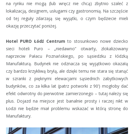
na rynku nie mogą (lub wręcz nie chcą) zbytnio szaleć z
lokalizacją, designem, usługami czy gastronomią. Na szczęście
od tej reguły zdarzają się wyjątki, o czym będziecie mieli
okazję przeczytać poniżej.
Hotel PURO Łódź Centrum
to stosunkowo nowe dziecko
sieci hoteli Puro – „niedawno” otwarty, zlokalizowany
naprzeciw Pałacu Poznańskiego, po sąsiedzku z łódzką
Manufakturą. Budynek nie odznacza się wyjątkowo okazałą
czy bardzo krzykliwą bryłą, ale dzięki temu nie stara się stanąć
w szranki z pięknymi elewacjami sąsiednich zabytkowych
budynków, co za kilka lat (patrz potworki z 90’) mogłoby dać
efekt odwrotny do pierwotnie zamierzonego – tutaj należy się
plus. Dojazd na miejsce jest banalnie prosty i raczej nikt w
Łodzi nie będzie miał problemu wskazać w którą stronę do
Manufaktury.