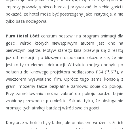
imprezy pozwalają nieco bardziej przywiązać do siebie gości i
pokazać, że hotel może być postrzegany jako instytucja, a nie
tylko baza noclegowa.
Puro Hotel Łódź
centrum postawił na program animacji dla
gości, wśród których niewątpliwym atutem jest kino na
pierwszym piętrze. Motyw starego kina przewija się z resztą
już od recepcji i po bliższym rozpoznaniu okazuje się, że nie
jest to tylko element dekoracji. W trakcie mojego pobytu po
południu do kinowego projektora podłączono PS4 ( ͡° ͜ʖ ͡°), a
wieczorem wyświetlano film. Oprócz tego samą konsolę z
grami możemy także bezpłatnie zamówić sobie do pokoju.
Przy zameldowaniu można zabrać do pokoju bardzo fajnie
zrobiony przewodnik po mieście. Szkoda tylko, że obsługa nie
promuje tych atrakcji bardziej wśród swoich gości.
Korytarze w hotelu były ładne, ale odniosłem wrażenie, że ich