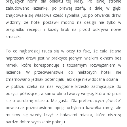
przyjętych norm dla obiektu tej klasy. Po lewej stronie
zabudowano łazienkę, po prawej szafę, a dalej w głębi
znajdowała się właściwa cześć sypialna. Już po otwarciu drzwi
widzimy, że hotel postawił mocno na design nie tylko w
przypadku recepcji i każdy krok na przód odkrywa nowe
smaczki.
To co najbardziej rzuca się w oczy to fakt, że cała ściana
naprzeciw drzwi jest w praktyce jednym wielkim oknem bez
ramek, które koresponduje z tożsamym rozwiązaniem w
łazience. W przeciwieństwie do niektórych hoteli nie
zmarnowano jednak potencjału jaki daje niewidoczna ściana –
w pobliżu czeka na nas wygodne krzesło zachęcające do
pozycji półleżącej, a samo okno tworzy wnękę, która aż prosi
się o odrobinę relaksu. Me gusta. Dla preferujących „świeże”
powietrze pozostawiono opcję uchylenia kawałka ramy, ale
musimy się wtedy liczyć z hałasami miasta, które niszczą
bardzo dobre wyciszenie pokoju.