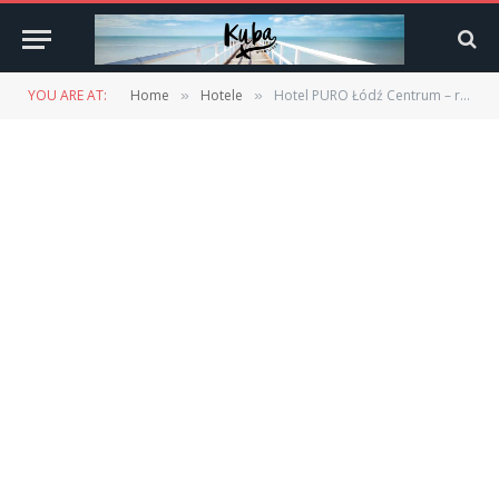
YOU ARE AT:
Home
Hotele
Hotel PURO Łódź Centrum – recenzja
»
»