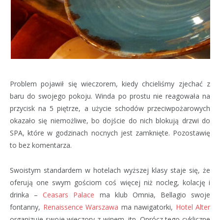
Problem pojawił się wieczorem, kiedy chcieliśmy zjechać z
baru do swojego pokoju. Winda po prostu nie reagowała na
przycisk na 5 piętrze, a użycie schodów przeciwpożarowych
okazało się niemożliwe, bo dojście do nich blokują drzwi do
SPA, które w godzinach nocnych jest zamknięte. Pozostawię
to bez komentarza.
Swoistym standardem w hotelach wyższej klasy staje się, że
oferują one swym gościom coś więcej niż nocleg, kolację i
drinka –
Ceasars Palace
ma klub Omnia, Bellagio swoje
fontanny,
Renaissence Warszawa
ma nawigatorki,
Hotel Alter
organizuje swoje wieczory z winem, itp. Oprócz tego cykliczne