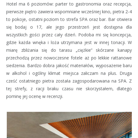
Hotel ma 6 poziomów: parter to gastronomia oraz recepcja,
pierwsze piętro zawiera wspomniane wcześniej kino, pietra 2-4
to pokoje, ostatni poziom to strefa SPA oraz bar. Bar otwiera
się bodaj o 17, ale jego przestrzeń jest dostępna dla
wszystkich gości przez cały dzień. Podoba mi się koncepcja,
gdzie każda wnęka i loża utrzymana jest w innej tonacji. W
miarę zbliżania się do tarasu „ciężkie” skórzane kanapy
przechodzą przez nowoczesne fotele aż po lekkie rattanowe
siedzenia. Bardzo dobra jakość materiałów, wyposażenie baru
w alkohol i ogólny klimat miejsca zaliczam na plus. Druga
cześć ostatniego pietra została zagospodarowana na SPA. Z
tej strefy, z racji braku czasu nie skorzystałem, dlatego
pominę jej ocenę w recenzji.