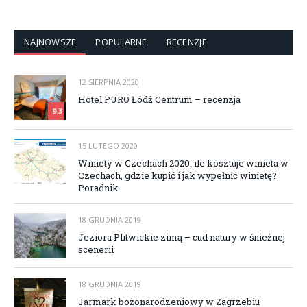
NAJNOWSZE
POPULARNE
RECENZJE
12 SIERPNIA 2020
Hotel PURO Łódź Centrum – recenzja
9.3
15 LUTEGO 2020
Winiety w Czechach 2020: ile kosztuje winieta w
Czechach, gdzie kupić i jak wypełnić winietę?
Poradnik.
18 GRUDNIA 2019
Jeziora Plitwickie zimą – cud natury w śnieżnej
scenerii
18 GRUDNIA 2019
Jarmark bożonarodzeniowy w Zagrzebiu