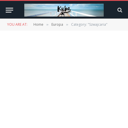
YOU ARE AT:
Home
Europa
Category: "Szwajcaria"
»
»