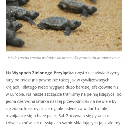
Młode caretta caretta w drodze do oceanu ©cyprusnorth.wordpress.com
Na
Wyspach Zielonego Przylądka
często nie uświadczymy
łuny od miast (na pewno nie takiej jak w cywilizowanych
krajach), dlatego niebo wygląda dużo bardziej efektownie niż
w Europie. Na nasze szczęście trafiliśmy na pełnię księżyca, bo
jedna czerwona latarka naszej przewodniczki na niewiele by
się zdała. Idziemy i idziemy, ale jedyne co widać to fale
rozbijające się o białe piaski Sal. Zaczynają się pytania o
żółwie – mówi się o tysiącach samic składających jaja, ale my