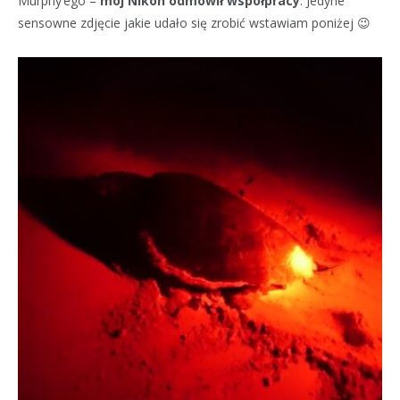
Murphy’ego –
mój Nikon odmówił współpracy
. Jedyne
sensowne zdjęcie jakie udało się zrobić wstawiam poniżej 😉