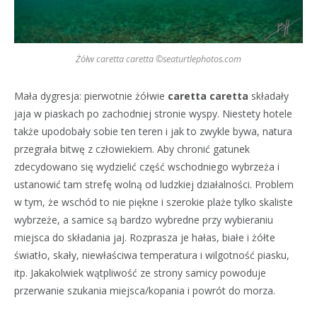
Żółw caretta caretta ©seaturtlephotos.com
Mała dygresja: pierwotnie żółwie
caretta caretta
składały
jaja w piaskach po zachodniej stronie wyspy. Niestety hotele
także upodobały sobie ten teren i jak to zwykle bywa, natura
przegrała bitwę z człowiekiem. Aby chronić gatunek
zdecydowano się wydzielić część wschodniego wybrzeża i
ustanowić tam strefę wolną od ludzkiej działalności. Problem
w tym, że wschód to nie piękne i szerokie plaże tylko skaliste
wybrzeże, a samice są bardzo wybredne przy wybieraniu
miejsca do składania jaj. Rozprasza je hałas, białe i żółte
światło, skały, niewłaściwa temperatura i wilgotność piasku,
itp. Jakakolwiek wątpliwość ze strony samicy powoduje
przerwanie szukania miejsca/kopania i powrót do morza.