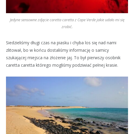
Jedyne sensowne zdjęcie caretta caretta z Cape Verde jakie udało mi się
zrobić.
Siedzieliśmy długi czas na piasku i chyba los się nad nami
zlitował, bo w końcu dostaliśmy informację o samicy
szukającej miejsca na złożenie jaj. To był pierwszy osobnik
caretta caretta którego mogliśmy podziwiać pełnej krasie.