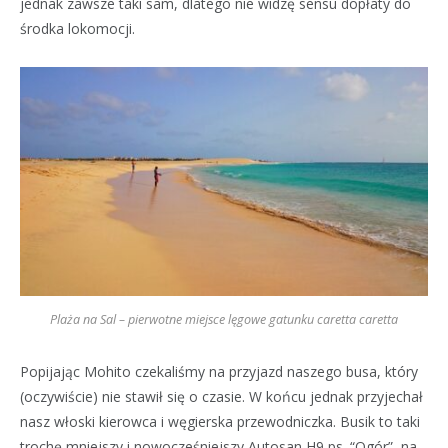
jednak zawsze taki sam, dlatego nie widzę sensu dopłaty do
środka lokomocji.
Plaża na Sal – pierwotne miejsce lęgowe gatunku caretta caretta
Popijając Mohito czekaliśmy na przyjazd naszego busa, który
(oczywiście) nie stawił się o czasie. W końcu jednak przyjechał
nasz włoski kierowca i węgierska przewodniczka. Busik to taki
trochę mniejszy i nowocześniejszy Autosan H9 ps. “Ogór”, na