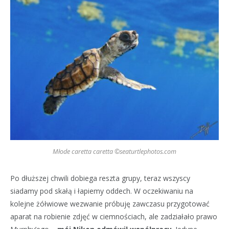
Młode caretta caretta ©seaturtlephotos.com
Po dłuższej chwili dobiega reszta grupy, teraz wszyscy
siadamy pod skałą i łapiemy oddech. W oczekiwaniu na
kolejne żółwiowe wezwanie próbuję zawczasu przygotować
aparat na robienie zdjęć w ciemnościach, ale zadziałało prawo