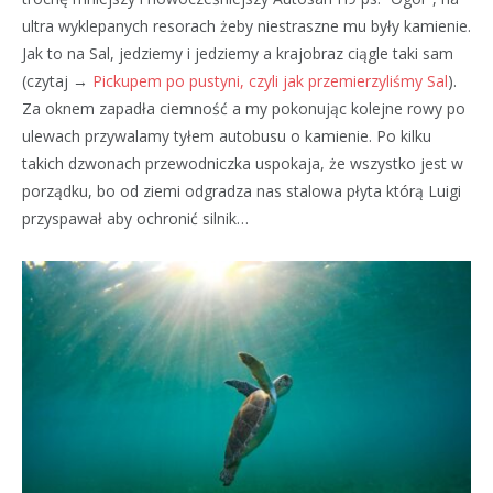
ultra wyklepanych resorach żeby niestraszne mu były kamienie.
Jak to na Sal, jedziemy i jedziemy a
krajobraz ciągle taki sam
(czytaj →
Pickupem po pustyni, czyli jak przemierzyliśmy Sal
).
Za oknem zapadła ciemność a my pokonując kolejne rowy po
ulewach przywalamy tyłem autobusu o kamienie. Po kilku
takich dzwonach przewodniczka uspokaja, że wszystko jest w
porządku, bo od ziemi odgradza nas stalowa płyta którą Luigi
przyspawał aby ochronić silnik…