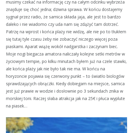
musimy czekać na informację czy na całym odcinku wybrzeża
znajduje się choć jedna; dziwna sprawa. W końcu dostajemy
sygnał przez radio, że samica składa jaja, ale jest to bardzo
daleko i nie wiadomo czy uda nam się zdążyć tam dotrzeć.
Patrzę na wprost i końca plaży nie widzę, ale nie po to tłukłem
się tutaj tyle czasu żeby nie zobaczyć niczego więcej poza
piaskami. Aparat wiążę wokół nadgarstka i zaczynam biec.
Moje nogi biegacza amatora naliczały kolejne setki metrów w
życiowym tempie, po kilku minutach byłem już na czele stawki,
ale końca plaży jak nie było tak nie ma. W końcu na
horyzoncie pojawia się czerwony punkt – to światło biologów
sprawdzających obrączki. Kiedy dobiegam na miejsce, samica
jest już prawie w wodzie i dosłownie po 3 sekundach znika w
morskiej toni. Raczej słaba atrakcja jak na 25€ i płuca wyplute
na piasek…