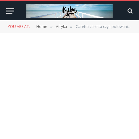
YOU ARE AT:
Home
Afryka
Caretta caretta czyli polowanie na żółwie
»
»