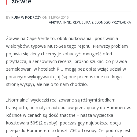
żółwie
BY
KUBA W PODRÓŻY
ON
1 LIPCA 2015
AFRYKA
,
INNE
,
REPUBLIKA ZIELONEGO PRZYLĄDKA
Żółwie na Cape Verde to, obok nurkowania i podziwiania
wielorybów, typowe Must-See tego rejonu. Pierwszy problem
pojawia się kiedy chcemy je zobaczyć: mnogość ofert
przytłacza, a sensownych recenzji próżno szukać. Co prawda
zameldowani w hotelach RIU mogą bez opłat wziąć udział w
porannym wykopywaniu jaj (są one przenoszone na drugą
stronę wyspy), ale nie o to nam chodziło.
„Normalne” wycieczki realizowane są różnymi środkami
transportu, od małych autobusów przez quady do Hummerów.
Różnice w cenach są dość znaczne – nasza wycieczka
kosztowała 50€ (2 osoby), podczas gdy najuboższa opcja
przejazdu Hummerem to koszt 70€ od osoby. Cel podróży jest