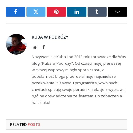
Facebook
Twitter
Pinterest
LinkedIn
Tumblr
Email
KUBA W PODRÓŻY
Website
Facebook
Nazywam się Kuba i od 2013 roku prowadzę dla Was
blog "Kuba w Podróży". Od czasu mojej pierwszej
większej wyprawy minęło sporo czasu, a
popularność bloga przerosła moje najśmielsze
oczekiwania. Z zawodu programista, w wolnych
chwilach spisuję swoje poradniki, relacje z wypraw i
ogólne doświadczenia ze światem. Do zobaczenia
na szlaku!
RELATED
POSTS