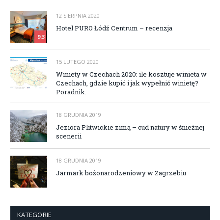
12 SIERPNIA 2020
Hotel PURO Łódź Centrum – recenzja
9.3
15 LUTEGO 2020
Winiety w Czechach 2020: ile kosztuje winieta w
Czechach, gdzie kupić i jak wypełnić winietę?
Poradnik.
18 GRUDNIA 2019
Jeziora Plitwickie zimą – cud natury w śnieżnej
scenerii
18 GRUDNIA 2019
Jarmark bożonarodzeniowy w Zagrzebiu
KATEGORIE