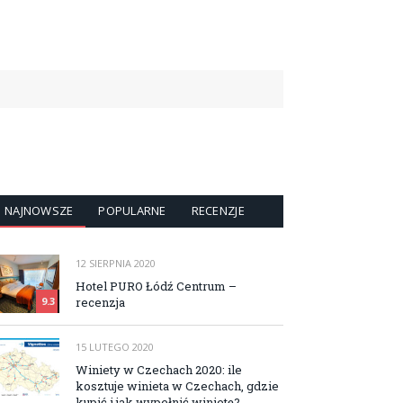
NAJNOWSZE
POPULARNE
RECENZJE
12 SIERPNIA 2020
Hotel PURO Łódź Centrum –
recenzja
9.3
15 LUTEGO 2020
Winiety w Czechach 2020: ile
kosztuje winieta w Czechach, gdzie
kupić i jak wypełnić winietę?