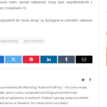
w Seulu mam zamiar odwiedzić moje byłe współlokatorki z
ie z lokalsami 🙂
ropejskich do Seulu wciąż są dostępne w szerokim zakresie
bawpodróży
linie lotnicze
cebook
Twitter
Pinterest
LinkedIn
Tumblr
Email
Website
Facebook
u prowadzę dla Was blog "Kuba w Podróży". Od czasu mojej
ęło sporo czasu, a popularność bloga przerosła moje
odu programista, w wolnych chwilach spisuję swoje poradniki,
iadczenia ze światem. Do zobaczenia na szlaku!