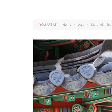
YOU ARE AT:
Home
Azja
Kierunek – Seu
»
»