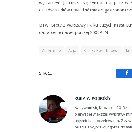
wystarczyć. Ja cieszę się tym bardziej, że 
czasów studiów i zwiedzić miasto gastronomiczn
BTW. Bilety z Warszawy i kilku dużych miast Eu
dat w cenie nawet poniżej 2000PLN.
Air France
Azja
Korea Południowa
ku
SHARE.
Fa
KUBA W PODRÓŻY
Nazywam się Kuba i od 2013 rok
pierwszej większej wyprawy min
najśmielsze oczekiwania. Z zaw
relacje z wypraw i ogólne dośw