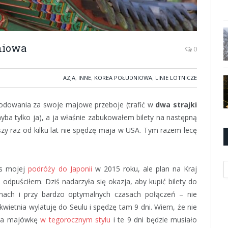
niowa
0
AZJA
,
INNE
,
KOREA POŁUDNIOWA
,
LINIE LOTNICZE
zkodowania za swoje majowe przeboje (trafić w
dwa strajki
hyba tylko ja), a ja właśnie zabukowałem bilety na następną
zy raz od kilku lat nie spędzę maja w USA. Tym razem lecę
K
as mojej
podróży do Japonii
w 2015 roku, ale plan na Kraj
 odpuściłem. Dziś nadarzyła się okazja, aby kupić bilety do
ach i przy bardzo optymalnych czasach połączeń – nie
wietnia wylatuję do Seulu i spędzę tam 9 dni. Wiem, że nie
u na majówkę
w tegorocznym stylu
i te 9 dni będzie musiało