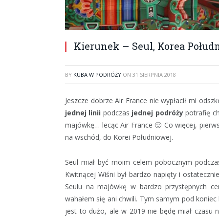
Kierunek – Seul, Korea Połud
BY
KUBA W PODRÓŻY
ON
31 SIERPNIA 2018
Jeszcze dobrze Air France nie wypłacił mi ods
jednej linii
podczas
jednej podróży
potrafię c
majówkę… lecąc Air France 🙂 Co więcej, pierws
na wschód, do Korei Południowej.
Seul miał być moim celem pobocznym podcz
Kwitnącej Wiśni był bardzo napięty i ostatecznie
Seulu na majówkę w bardzo przystępnych cen
wahałem się ani chwili. Tym samym pod koniec k
jest to dużo, ale w 2019 nie będę miał czas