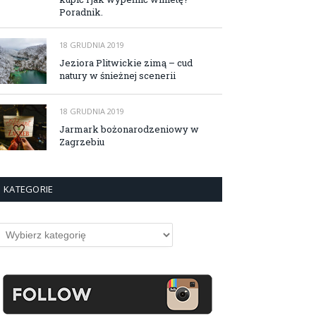
Poradnik.
18 GRUDNIA 2019
Jeziora Plitwickie zimą – cud
natury w śnieżnej scenerii
18 GRUDNIA 2019
Jarmark bożonarodzeniowy w
Zagrzebiu
KATEGORIE
ategorie