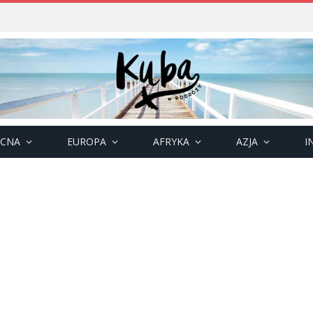
OCNA
EUROPA
AFRYKA
AZJA
I