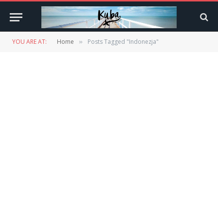
YOU ARE AT:
Home
Posts Tagged "Indonezja"
»