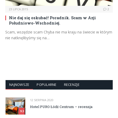
23 LIPCA 2015
2
Nie daj się oskubać! Poradnik. Scam w Azji
Południowo-Wschodniej.
Scam, wszędzie scam Chyba nie ma kraju na świecie w którym
nie natknęlibyśmy się na…
NAJNOWSZE
POPULARNE
RECENZJE
12 SIERPNIA 2020
Hotel PURO Łódź Centrum – recenzja
9.3