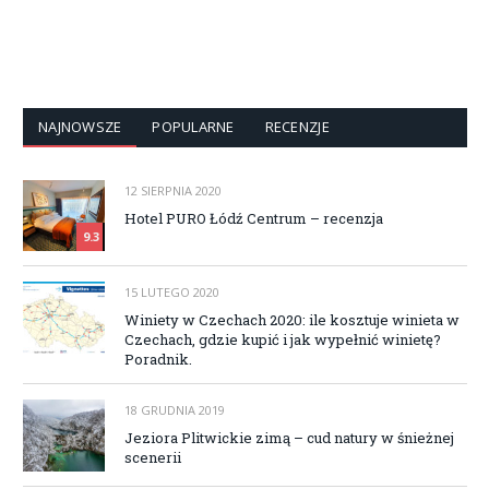
NAJNOWSZE
POPULARNE
RECENZJE
12 SIERPNIA 2020
Hotel PURO Łódź Centrum – recenzja
9.3
15 LUTEGO 2020
Winiety w Czechach 2020: ile kosztuje winieta w
Czechach, gdzie kupić i jak wypełnić winietę?
Poradnik.
18 GRUDNIA 2019
Jeziora Plitwickie zimą – cud natury w śnieżnej
scenerii