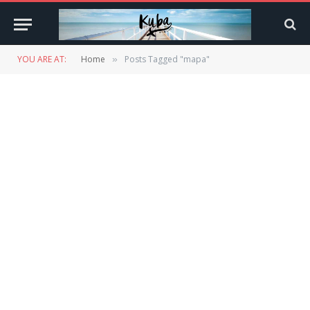
YOU ARE AT:
Home
Posts Tagged "mapa"
»