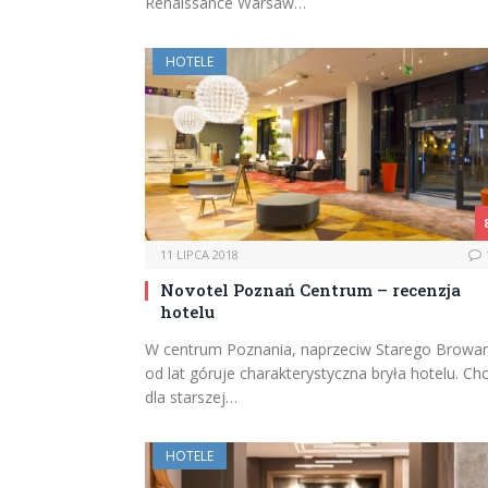
Renaissance Warsaw…
HOTELE
11 LIPCA 2018
Novotel Poznań Centrum – recenzja
hotelu
W centrum Poznania, naprzeciw Starego Browa
od lat góruje charakterystyczna bryła hotelu. Ch
dla starszej…
HOTELE