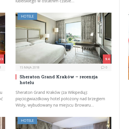
lubelskiego w ostatnim czasie…
HOTELE
8.5
9.4
1
15 MAJA 2018
0
Sheraton Grand Kraków – recenzja
hotelu
ru
Sheraton Grand Kraków (za Wikipedią):
oć
pięciogwiazdkowy hotel położony nad brzegiem
Wisły, wybudowany na miejscu Browaru…
HOTELE