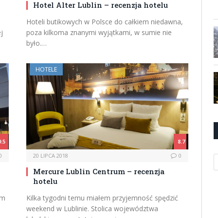
Hotel Alter Lublin – recenzja hotelu
Hoteli butikowych w Polsce do całkiem niedawna,
j
poza kilkoma znanymi wyjątkami, w sumie nie
było.…
HOTELE
9.5
8.7
0
20 LIPCA 2018
0
K
Mercure Lublin Centrum – recenzja
hotelu
em
Kilka tygodni temu miałem przyjemność spędzić
weekend w Lublinie. Stolica województwa