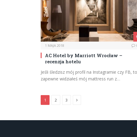
1 MAJA 2018
AC Hotel by Marriott Wrocław –
recenzja hotelu
Jeśli śledzisz mój profil na Instagramie czy FB, t
zapewne widziałeś mój mattress run z…
Next
1
2
3