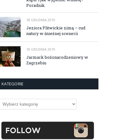
Poradnik.
18 GRUDNIA 2019
Jeziora Plitwickie zimą – cud
natury w śnieżnej scenerii
18 GRUDNIA 2019
Jarmark bożonarodzeniowy w
Zagrzebiu
KATEGORIE
ategorie