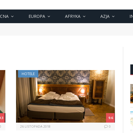
OCNA
EUROPA
AFRYKA
AZJA
I
HOTELE
9.3
9.6
0
26 LISTOPADA 2018
0