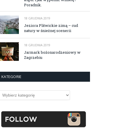
Poradnik.
18 GRUDNIA 2019
Jeziora Plitwickie zimą – cud
natury w śnieżnej scenerii
18 GRUDNIA 2019
Jarmark bożonarodzeniowy w
Zagrzebiu
KATEGORIE
ategorie