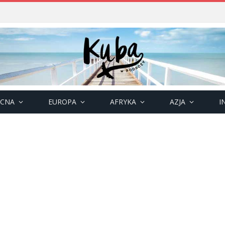
OCNA
EUROPA
AFRYKA
AZJA
I