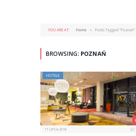
YOU ARE AT:
Home
Posts Tagged "Poznań"
»
BROWSING:
POZNAŃ
HOTELE
11 LIPCA 2018