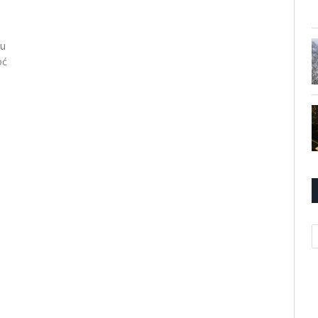
ru
oć
K