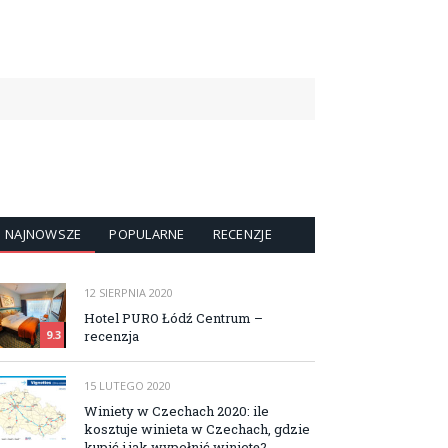
NAJNOWSZE
POPULARNE
RECENZJE
12 SIERPNIA 2020
Hotel PURO Łódź Centrum –
recenzja
9.3
15 LUTEGO 2020
Winiety w Czechach 2020: ile
kosztuje winieta w Czechach, gdzie
kupić i jak wypełnić winietę?