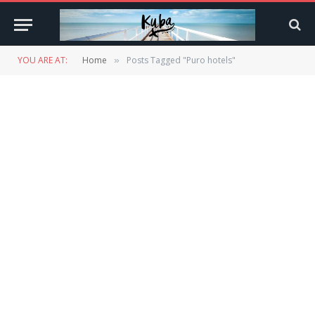
YOU ARE AT:
Home
Posts Tagged "Puro hotels"
»