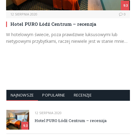
9.3
12 SIERPNIA 2020
0
Hotel PURO Łódź Centrum – recenzja
W hotelowym świecie, poza prawdziwie luksusowymi lub
nietypowymi przybytkami, raczej niewiele jest w stanie mnie…
NAJNOWSZE
POPULARNE
RECENZJE
12 SIERPNIA 2020
Hotel PURO Łódź Centrum – recenzja
9.3