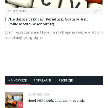
23 LIPCA 2015
2
Nie daj się oskubać! Poradnik. Scam w Azji
Południowo-Wschodniej.
Scam, wszędzie scam Chyba nie ma kraju na świecie w którym
nie natknęlibyśmy się na…
NAJNOWSZE
POPULARNE
RECENZJE
12 SIERPNIA 2020
Hotel PURO Łódź Centrum – recenzja
9.3