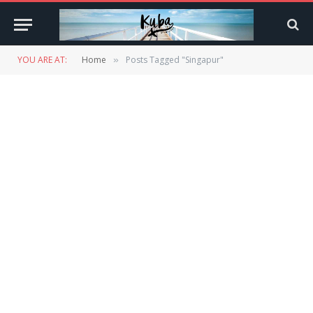
YOU ARE AT:
Home
Posts Tagged "Singapur"
»