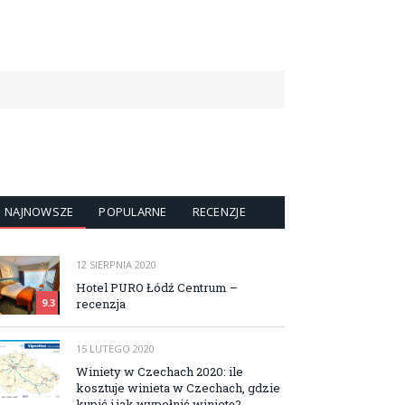
NAJNOWSZE
POPULARNE
RECENZJE
12 SIERPNIA 2020
Hotel PURO Łódź Centrum –
recenzja
9.3
15 LUTEGO 2020
Winiety w Czechach 2020: ile
kosztuje winieta w Czechach, gdzie
kupić i jak wypełnić winietę?