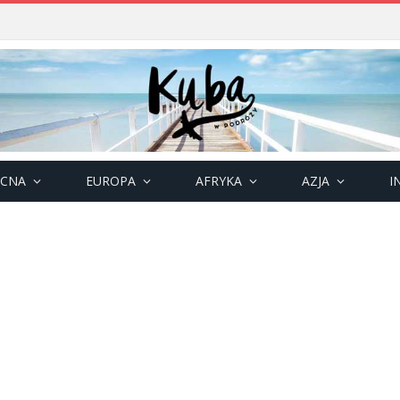
OCNA
EUROPA
AFRYKA
AZJA
I