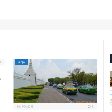
AZJA
0
y
5 LIPCA 2013
2