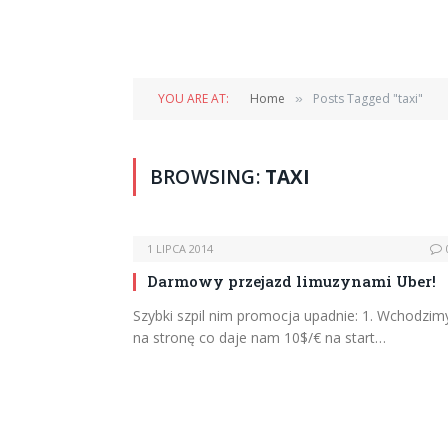
YOU ARE AT:
Home
Posts Tagged "taxi"
»
BROWSING:
TAXI
1 LIPCA 2014
Darmowy przejazd limuzynami Uber!
Szybki szpil nim promocja upadnie: 1. Wchodzim
na stronę co daje nam 10$/€ na start…