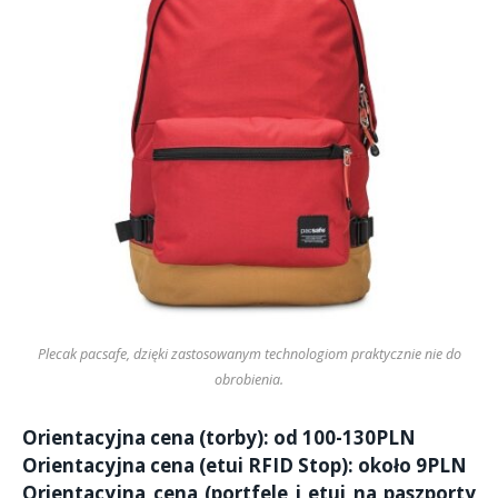
Plecak pacsafe, dzięki zastosowanym technologiom praktycznie nie do
obrobienia.
Orientacyjna cena (torby): od 100-130PLN
Orientacyjna cena (etui RFID Stop): około 9PLN
Orientacyjna cena (portfele i etui na paszporty