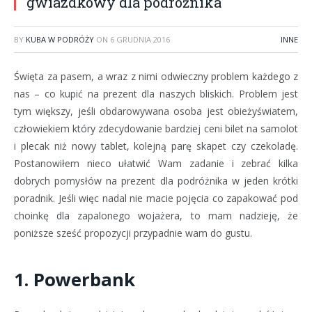
gwiazdkowy dla podróżnika
BY
KUBA W PODRÓŻY
ON
6 GRUDNIA 2016
INNE
Święta za pasem, a wraz z nimi odwieczny problem każdego z
nas – co kupić na prezent dla naszych bliskich. Problem jest
tym większy, jeśli obdarowywana osoba jest obieżyświatem,
człowiekiem który zdecydowanie bardziej ceni bilet na samolot
i plecak niż nowy tablet, kolejną parę skapet czy czekoladę.
Postanowiłem nieco ułatwić Wam zadanie i zebrać kilka
dobrych pomysłów na prezent dla podróżnika w jeden krótki
poradnik. Jeśli więc nadal nie macie pojęcia co zapakować pod
choinkę dla zapalonego wojażera, to mam nadzieję, że
poniższe sześć propozycji przypadnie wam do gustu.
1. Powerbank