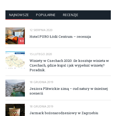
NAJNOWSZE
POPULARNE
RECENZJE
12 SIERPNIA 2020
Hotel PURO Łódź Centrum – recenzja
9.3
15 LUTEGO 2020
Winiety w Czechach 2020: ile kosztuje winieta w
Czechach, gdzie kupić i jak wypełnić winietę?
Poradnik.
18 GRUDNIA 2019
Jeziora Plitwickie zimą – cud natury w śnieżnej
scenerii
18 GRUDNIA 2019
Jarmark bożonarodzeniowy w Zagrzebiu