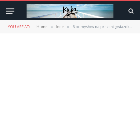
YOU ARE AT:
Home
Inne
6 pomysłów na prezent gwiazdkowy dla podróżnika
»
»