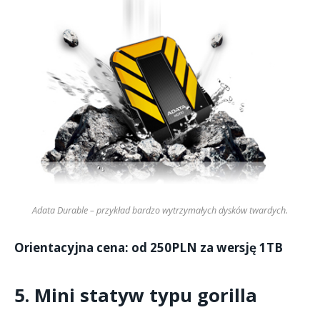
Adata Durable – przykład bardzo wytrzymałych dysków twardych.
Orientacyjna cena: od 250PLN za wersję 1TB
5. Mini statyw typu gorilla