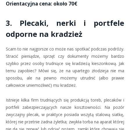
Orientacyjna cena: około 70€
3. Plecaki, nerki i portfele
odporne na kradzież
Scam to nie najgorsze co może nas spotkać podczas podróży.
Stracić pieniądze, sprzęt czy dokumenty możemy bardzo
szybko przez osoby trudniące się kradzieżą kieszonkową. Jak
temu zapobiec? Mówi się, że na upartego złodzieja nie ma
sposobu, ale na pewno możemy utrudnić (albo prawie
całkowicie uniemożliwić) mu kradzież.
Istnieje kilka firm trudniących się produkcją toreb, plecaków i
portfeli zabezpieczających nasze kosztowności. Na pozór
zwyczajny plecak, w praktyce posiada wszytą stalową siatkę,
której nie przetnie żadna żyletka; zwykła torba na aparat której
nie da się zerwać lub odciąć nożem, zamki które chowają się