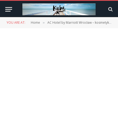
YOU ARE AT:
Home
AC Hotel by Marriott Wrocław – kosmetyki
»
»