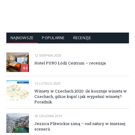
NAJNOWSZE
POPULARNE
RECENZJE
12 SIERPNIA 2020
Hotel PURO Łódź Centrum – recenzja
9.3
15 LUTEGO 2020
Winiety w Czechach 2020: ile kosztuje winieta w
Czechach, gdzie kupić i jak wypełnić winietę?
Poradnik.
18 GRUDNIA 2019
Jeziora Plitwickie zimą – cud natury w śnieżnej
scenerii