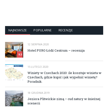
NAJNOWSZE
POPULARNE
RECENZJE
12 SIERPNIA 2020
Hotel PURO Łódź Centrum – recenzja
9.3
15 LUTEGO 2020
Winiety w Czechach 2020: ile kosztuje winieta w
Czechach, gdzie kupić i jak wypełnić winietę?
Poradnik.
18 GRUDNIA 2019
Jeziora Plitwickie zimą – cud natury w śnieżnej
scenerii