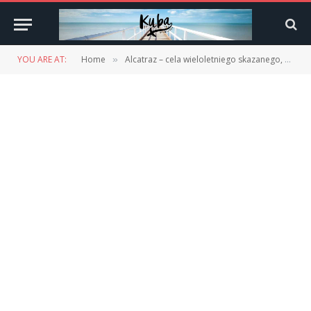
YOU ARE AT:
Home
Alcatraz – cela wieloletniego skazanego, który zasłużył sobie na dodatkowe rzeczy w celi.
»