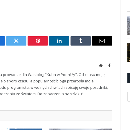
cebook
Twitter
Pinterest
LinkedIn
Tumblr
Email
Website
Facebook
u prowadzę dla Was blog "Kuba w Podróży". Od czasu mojej
ęło sporo czasu, a popularność bloga przerosła moje
odu programista, w wolnych chwilach spisuję swoje poradniki,
iadczenia ze światem. Do zobaczenia na szlaku!
K