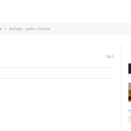
w
Bellagio – jeden z barów
»
0