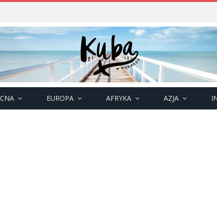
OCNA
EUROPA
AFRYKA
AZJA
I