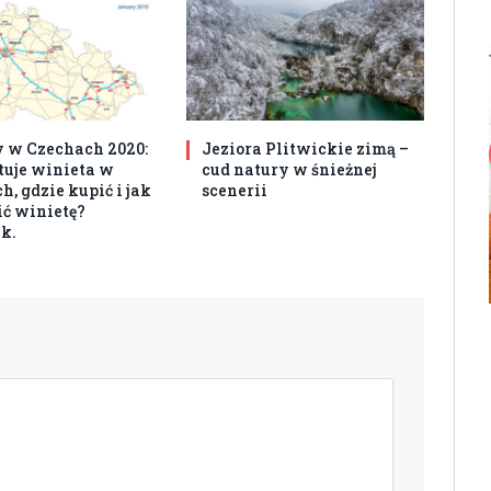
 w Czechach 2020:
Jeziora Plitwickie zimą –
ztuje winieta w
cud natury w śnieżnej
, gdzie kupić i jak
scenerii
ć winietę?
k.