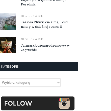
Poradnik.
18 GRUDNIA 2019
Jeziora Plitwickie zimą – cud
natury w śnieżnej scenerii
18 GRUDNIA 2019
Jarmark bożonarodzeniowy w
Zagrzebiu
KATEGORIE
ategorie