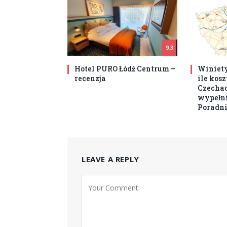
9.3
Hotel PURO Łódź Centrum –
Winiety
recenzja
ile kos
Czechach
wypełni
Poradni
LEAVE A REPLY