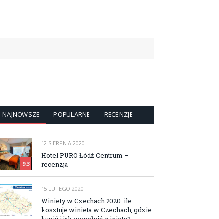
NAJNOWSZE
POPULARNE
RECENZJE
12 SIERPNIA 2020
Hotel PURO Łódź Centrum –
recenzja
9.3
15 LUTEGO 2020
Winiety w Czechach 2020: ile
kosztuje winieta w Czechach, gdzie
kupić i jak wypełnić winietę?