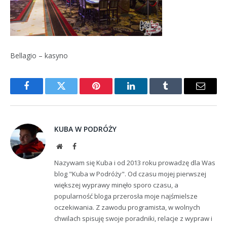
Bellagio – kasyno
Facebook
Twitter
Pinterest
LinkedIn
Tumblr
Email
KUBA W PODRÓŻY
Website
Facebook
Nazywam się Kuba i od 2013 roku prowadzę dla Was
blog "Kuba w Podróży". Od czasu mojej pierwszej
większej wyprawy minęło sporo czasu, a
popularność bloga przerosła moje najśmielsze
oczekiwania. Z zawodu programista, w wolnych
chwilach spisuję swoje poradniki, relacje z wypraw i