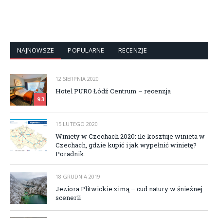
NAJNOWSZE
POPULARNE
RECENZJE
12 SIERPNIA 2020
Hotel PURO Łódź Centrum – recenzja
9.3
15 LUTEGO 2020
Winiety w Czechach 2020: ile kosztuje winieta w
Czechach, gdzie kupić i jak wypełnić winietę?
Poradnik.
18 GRUDNIA 2019
Jeziora Plitwickie zimą – cud natury w śnieżnej
scenerii