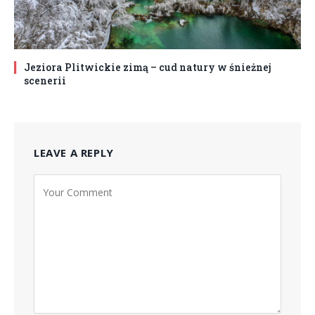
Jeziora Plitwickie zimą – cud natury w śnieżnej
scenerii
LEAVE A REPLY