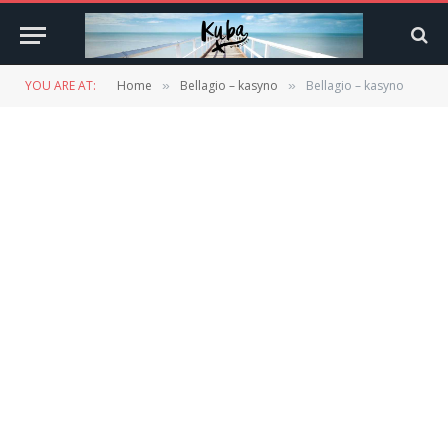
YOU ARE AT:
Home
Bellagio – kasyno
Bellagio – kasyno
»
»