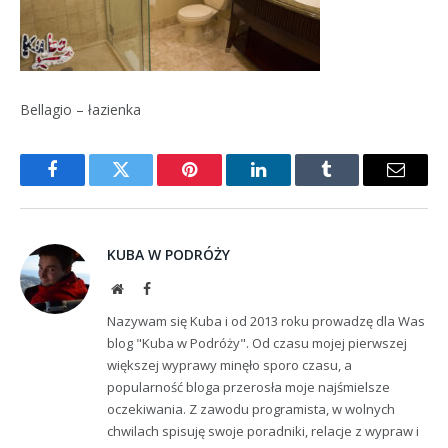
Bellagio – łazienka
Facebook
Twitter
Pinterest
LinkedIn
Tumblr
Email
KUBA W PODRÓŻY
Website
Facebook
Nazywam się Kuba i od 2013 roku prowadzę dla Was
blog "Kuba w Podróży". Od czasu mojej pierwszej
większej wyprawy minęło sporo czasu, a
popularność bloga przerosła moje najśmielsze
oczekiwania. Z zawodu programista, w wolnych
chwilach spisuję swoje poradniki, relacje z wypraw i