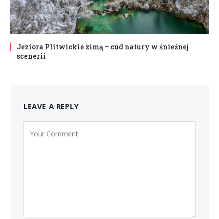
Jeziora Plitwickie zimą – cud natury w śnieżnej
scenerii
LEAVE A REPLY