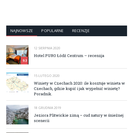
NAJNOWSZE
POPULARNE
RECENZJE
12 SIERPNIA 2020
Hotel PURO Łódź Centrum – recenzja
9.3
15 LUTEGO 2020
Winiety w Czechach 2020: ile kosztuje winieta w
Czechach, gdzie kupić i jak wypełnić winietę?
Poradnik.
18 GRUDNIA 2019
Jeziora Plitwickie zimą – cud natury w śnieżnej
scenerii