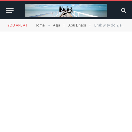
YOU ARE AT:
Home
Azja
Abu Dhabi
Brak wizy do Zjednoczonych Emiratów Arabskich dla Polaków!
»
»
»