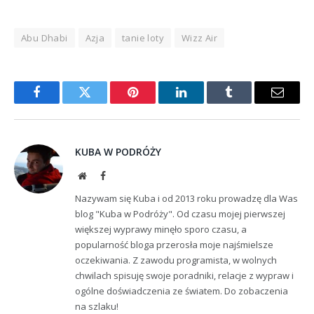
Abu Dhabi
Azja
tanie loty
Wizz Air
Facebook
Twitter
Pinterest
LinkedIn
Tumblr
Email
KUBA W PODRÓŻY
Website
Facebook
Nazywam się Kuba i od 2013 roku prowadzę dla Was
blog "Kuba w Podróży". Od czasu mojej pierwszej
większej wyprawy minęło sporo czasu, a
popularność bloga przerosła moje najśmielsze
oczekiwania. Z zawodu programista, w wolnych
chwilach spisuję swoje poradniki, relacje z wypraw i
ogólne doświadczenia ze światem. Do zobaczenia
na szlaku!