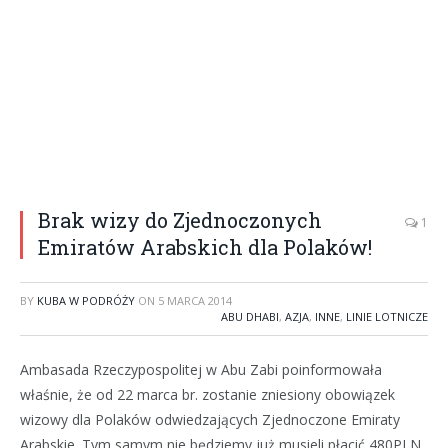
Brak wizy do Zjednoczonych
1
Emiratów Arabskich dla Polaków!
BY
KUBA W PODRÓŻY
ON
5 MARCA 2014
ABU DHABI
,
AZJA
,
INNE
,
LINIE LOTNICZE
Ambasada Rzeczypospolitej w Abu Zabi poinformowała
właśnie, że od 22 marca br. zostanie zniesiony obowiązek
wizowy dla Polaków odwiedzających Zjednoczone Emiraty
Arabskie. Tym samym nie będziemy już musieli płacić 480PLN