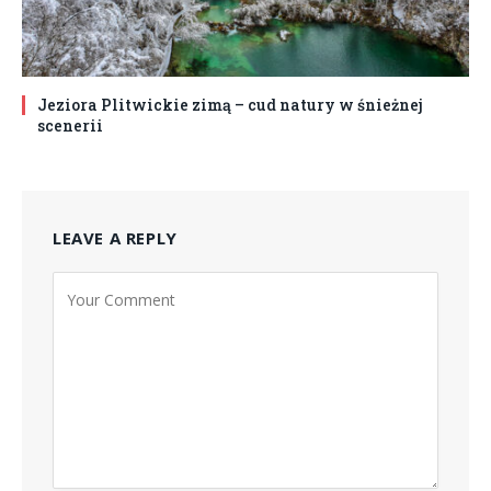
Jeziora Plitwickie zimą – cud natury w śnieżnej
scenerii
LEAVE A REPLY