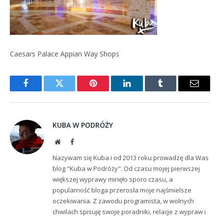
Caesars Palace Appian Way Shops
Facebook
Twitter
Pinterest
LinkedIn
Tumblr
Email
KUBA W PODRÓŻY
Website
Facebook
Nazywam się Kuba i od 2013 roku prowadzę dla Was
blog "Kuba w Podróży". Od czasu mojej pierwszej
większej wyprawy minęło sporo czasu, a
popularność bloga przerosła moje najśmielsze
oczekiwania. Z zawodu programista, w wolnych
chwilach spisuję swoje poradniki, relacje z wypraw i