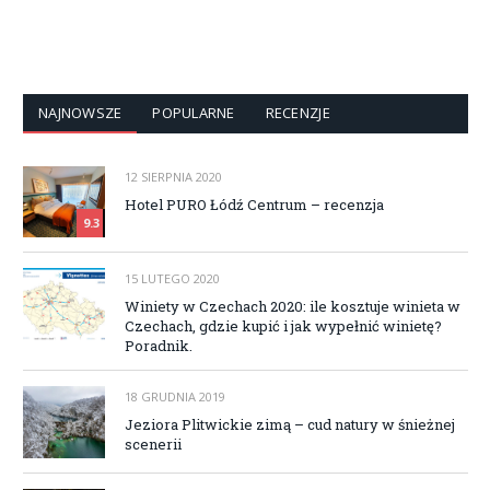
NAJNOWSZE
POPULARNE
RECENZJE
12 SIERPNIA 2020
Hotel PURO Łódź Centrum – recenzja
9.3
15 LUTEGO 2020
Winiety w Czechach 2020: ile kosztuje winieta w
Czechach, gdzie kupić i jak wypełnić winietę?
Poradnik.
18 GRUDNIA 2019
Jeziora Plitwickie zimą – cud natury w śnieżnej
scenerii