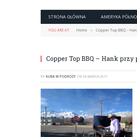
STRONA GŁÓWNA
AMERYKA PÓŁN
YOU ARE AT:
Home
Copper Top BBQ – Han
»
Copper Top BBQ – Hank przy 
BY
KUBA W PODRÓŻY
ON
26 MARCA 2017