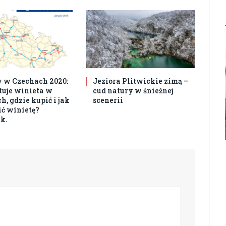
 w Czechach 2020:
Jeziora Plitwickie zimą –
ztuje winieta w
cud natury w śnieżnej
, gdzie kupić i jak
scenerii
ć winietę?
k.