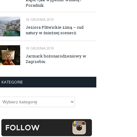
Poradnik.
18 GRUDNIA 2019
Jeziora Plitwickie zimą – cud
natury w śnieżnej scenerii
18 GRUDNIA 2019
Jarmark bożonarodzeniowy w
Zagrzebiu
KATEGORIE
ategorie