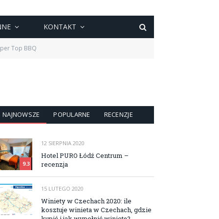
NNE
KONTAKT
pper Top BBQ
NAJNOWSZE
POPULARNE
RECENZJE
12 SIERPNIA 2020
Hotel PURO Łódź Centrum –
recenzja
9.3
15 LUTEGO 2020
Winiety w Czechach 2020: ile
kosztuje winieta w Czechach, gdzie
kupić i jak wypełnić winietę?