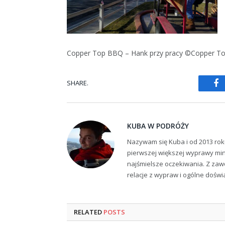
Copper Top BBQ – Hank przy pracy ©Copper T
SHARE.
Fa
KUBA W PODRÓŻY
Nazywam się Kuba i od 2013 rok
pierwszej większej wyprawy min
najśmielsze oczekiwania. Z zaw
relacje z wypraw i ogólne dośw
RELATED
POSTS