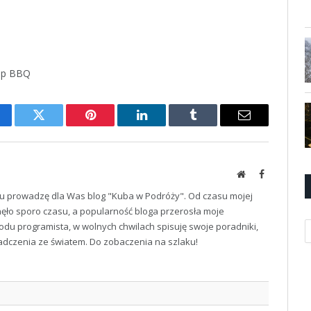
op BBQ
cebook
Twitter
Pinterest
LinkedIn
Tumblr
Email
Website
Facebook
u prowadzę dla Was blog "Kuba w Podróży". Od czasu mojej
ęło sporo czasu, a popularność bloga przerosła moje
K
odu programista, w wolnych chwilach spisuję swoje poradniki,
iadczenia ze światem. Do zobaczenia na szlaku!