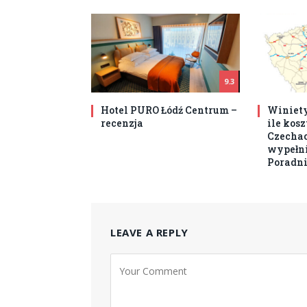
9.3
Hotel PURO Łódź Centrum –
Winiety
recenzja
ile kos
Czechach
wypełni
Poradni
LEAVE A REPLY