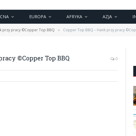
OCNA
EUROPA
AFRYKA
AZJA
I
k przy pracy ©Copper Top BBQ
Copper Top BBQ – Hank przy pracy ©Co
»
pracy ©Copper Top BBQ
0