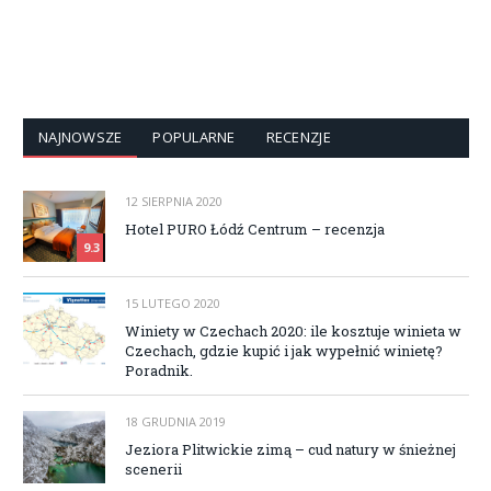
NAJNOWSZE
POPULARNE
RECENZJE
12 SIERPNIA 2020
Hotel PURO Łódź Centrum – recenzja
9.3
15 LUTEGO 2020
Winiety w Czechach 2020: ile kosztuje winieta w
Czechach, gdzie kupić i jak wypełnić winietę?
Poradnik.
18 GRUDNIA 2019
Jeziora Plitwickie zimą – cud natury w śnieżnej
scenerii