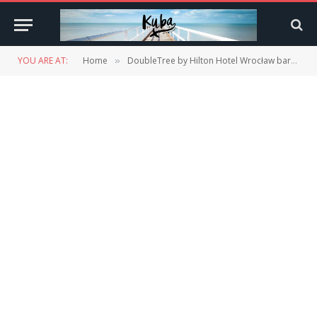
YOU ARE AT:
Home
DoubleTree by Hilton Hotel Wrocław bar
D
»
»