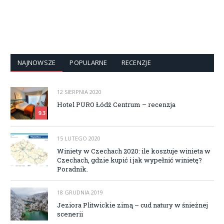
NAJNOWSZE
POPULARNE
RECENZJE
12 SIERPNIA 2020
Hotel PURO Łódź Centrum – recenzja
9.3
15 LUTEGO 2020
Winiety w Czechach 2020: ile kosztuje winieta w
Czechach, gdzie kupić i jak wypełnić winietę?
Poradnik.
18 GRUDNIA 2019
Jeziora Plitwickie zimą – cud natury w śnieżnej
scenerii