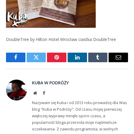
DoubleTree by Hilton Hotel Wrocław ciastka DoubleTree
Facebook
Twitter
Pinterest
LinkedIn
Tumblr
Email
KUBA W PODRÓŻY
Website
Facebook
Nazywam się Kuba i od 2013 roku prowadzę dla Was
blog "Kuba w Podróży". Od czasu mojej pierwszej
większej wyprawy minęło sporo czasu, a
popularność bloga przerosła moje najśmielsze
oczekiwania. Z zawodu programista, w wolnych