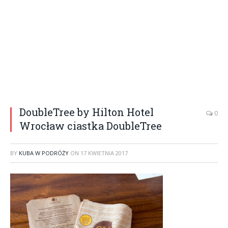
DoubleTree by Hilton Hotel
0
Wrocław ciastka DoubleTree
BY
KUBA W PODRÓŻY
ON
17 KWIETNIA 2017