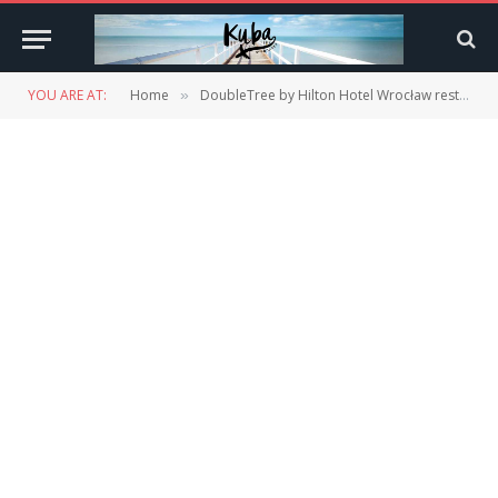
YOU ARE AT:
Home
DoubleTree by Hilton Hotel Wrocław restauracja OVO – tapas
»