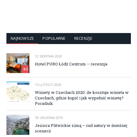
NAJNOWSZE
POPULARNE
RECENZJE
12 SIERPNIA 2020
Hotel PURO Łódź Centrum – recenzja
9.3
15 LUTEGO 2020
Winiety w Czechach 2020: ile kosztuje winieta w
Czechach, gdzie kupić i jak wypełnić winietę?
Poradnik.
18 GRUDNIA 2019
Jeziora Plitwickie zimą – cud natury w śnieżnej
scenerii