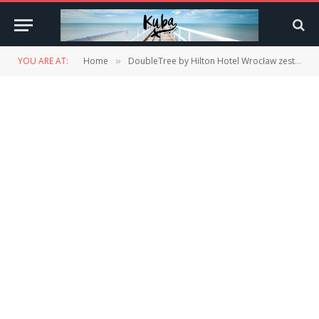
YOU ARE AT:
Home
DoubleTree by Hilton Hotel Wrocław zestaw kawa/herbata
»