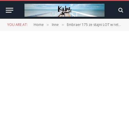
YOU ARE AT:
Home
Inne
Embraer 175 ze stajni LOT w retro malowaniu
»
»