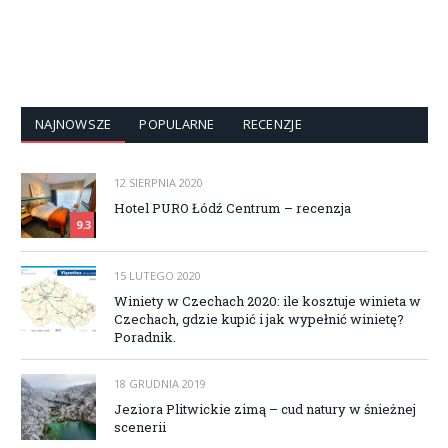
NAJNOWSZE
POPULARNE
RECENZJE
12 SIERPNIA 2020
Hotel PURO Łódź Centrum – recenzja
9.3
15 LUTEGO 2020
Winiety w Czechach 2020: ile kosztuje winieta w
Czechach, gdzie kupić i jak wypełnić winietę?
Poradnik.
18 GRUDNIA 2019
Jeziora Plitwickie zimą – cud natury w śnieżnej
scenerii