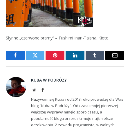
Słynne „czerwone bramy” – Fushimi Inari-Taisha. Kioto.
Facebook
Twitter
Pinterest
LinkedIn
Tumblr
Email
KUBA W PODRÓŻY
Website
Facebook
Nazywam się Kuba i od 2013 roku prowadzę dla Was
blog "Kuba w Podróży". Od czasu mojej pierwszej
większej wyprawy minęło sporo czasu, a
popularność bloga przerosła moje najśmielsze
oczekiwania. Z zawodu programista, w wolnych