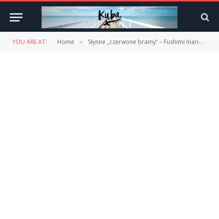
YOU ARE AT:
Home
Słynne „czerwone bramy” – Fushimi Inari-Taisha. Kioto.
»