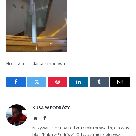
Hotel Alter – klatka schodowa
Facebook
Twitter
Pinterest
LinkedIn
Tumblr
Email
KUBA W PODRÓŻY
Website
Facebook
Nazywam się Kuba i od 2013 roku prowadzę dla Was
blog "Kuba w Podróży". Od czasu mojej pierwszej