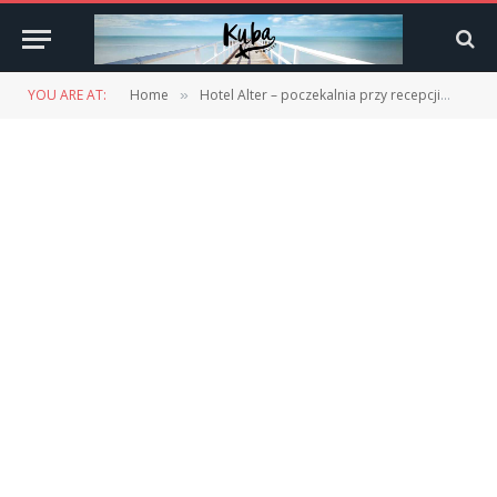
YOU ARE AT:
Home
Hotel Alter – poczekalnia przy recepcji
Hote
»
»