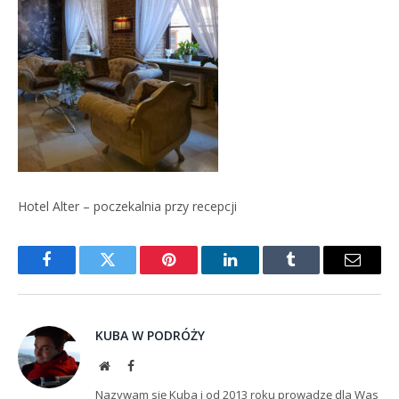
Hotel Alter – poczekalnia przy recepcji
Facebook
Twitter
Pinterest
LinkedIn
Tumblr
Email
KUBA W PODRÓŻY
Website
Facebook
Nazywam się Kuba i od 2013 roku prowadzę dla Was