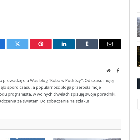
cebook
Twitter
Pinterest
LinkedIn
Tumblr
Email
Website
Facebook
u prowadzę dla Was blog "Kuba w Podróży". Od czasu mojej
ęło sporo czasu, a popularność bloga przerosła moje
odu programista, w wolnych chwilach spisuję swoje poradniki,
iadczenia ze światem. Do zobaczenia na szlaku!
K