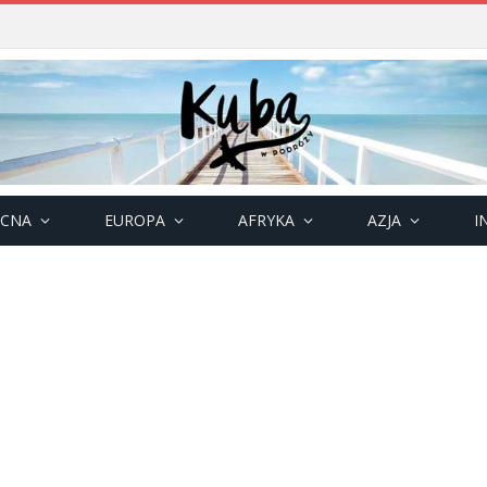
OCNA
EUROPA
AFRYKA
AZJA
I