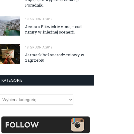
Poradnik.
18 GRUDNIA 2019
Jeziora Plitwickie zimą – cud
natury w śnieżnej scenerii
18 GRUDNIA 2019
Jarmark bożonarodzeniowy w
Zagrzebiu
KATEGORIE
ategorie