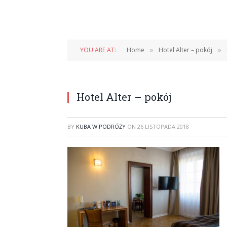
YOU ARE AT:
Home
Hotel Alter – pokój
»
»
Hotel Alter – pokój
BY
KUBA W PODRÓŻY
ON
26 LISTOPADA 2018