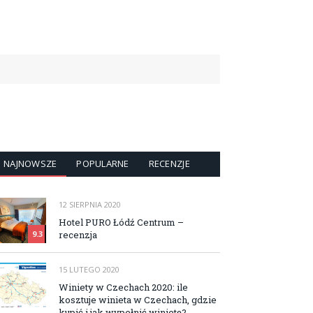
NAJNOWSZE
POPULARNE
RECENZJE
12 SIERPNIA 2020
Hotel PURO Łódź Centrum –
recenzja
9.3
15 LUTEGO 2020
Winiety w Czechach 2020: ile
kosztuje winieta w Czechach, gdzie
kupić i jak wypełnić winietę?