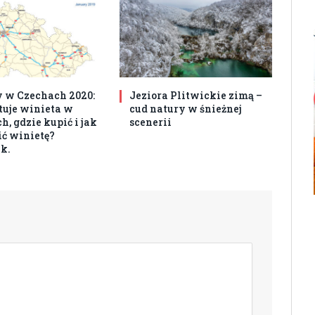
 w Czechach 2020:
Jeziora Plitwickie zimą –
ztuje winieta w
cud natury w śnieżnej
, gdzie kupić i jak
scenerii
ć winietę?
k.