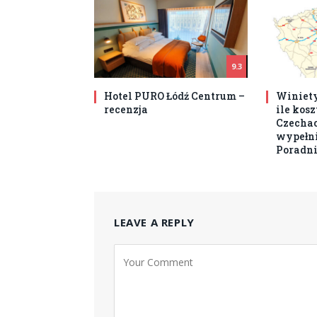
9.3
Hotel PURO Łódź Centrum –
Winiety
recenzja
ile kos
Czechach
wypełni
Poradni
LEAVE A REPLY