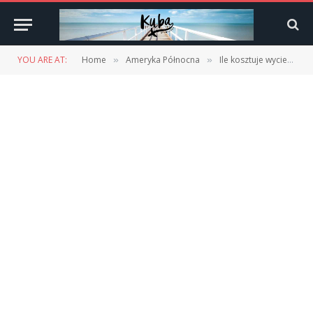
YOU ARE AT:
Home
Ameryka Północna
Ile kosztuje wycieczka na zachodnie wybrzeże USA? Jak przygotować budżet do USA?
»
»