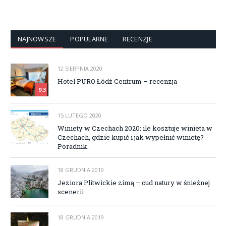
NAJNOWSZE
POPULARNE
RECENZJE
12 SIERPNIA 2020
Hotel PURO Łódź Centrum – recenzja
9.3
15 LUTEGO 2020
Winiety w Czechach 2020: ile kosztuje winieta w
Czechach, gdzie kupić i jak wypełnić winietę?
Poradnik.
18 GRUDNIA 2019
Jeziora Plitwickie zimą – cud natury w śnieżnej
scenerii
18 GRUDNIA 2019