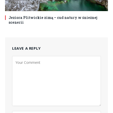
Jeziora Plitwickie zimą – cud natury w śnieżnej
scenerii
LEAVE A REPLY