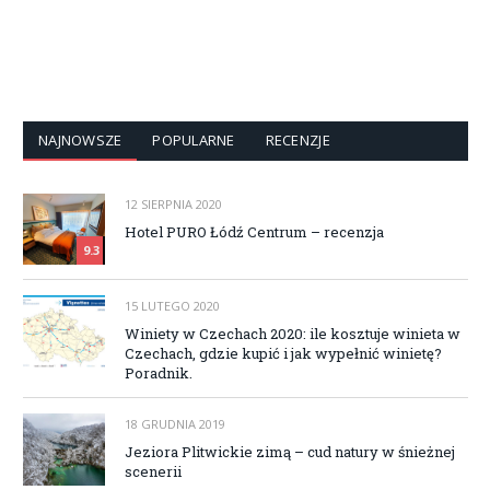
NAJNOWSZE
POPULARNE
RECENZJE
12 SIERPNIA 2020
Hotel PURO Łódź Centrum – recenzja
9.3
15 LUTEGO 2020
Winiety w Czechach 2020: ile kosztuje winieta w
Czechach, gdzie kupić i jak wypełnić winietę?
Poradnik.
18 GRUDNIA 2019
Jeziora Plitwickie zimą – cud natury w śnieżnej
scenerii