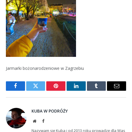
Jarmarki bożonarodzeniowe w Zagrzebiu
Facebook
Twitter
Pinterest
LinkedIn
Tumblr
Email
KUBA W PODRÓŻY
Website
Facebook
Nazywam się Kuba i od 2013 roku prowadzę dla Was