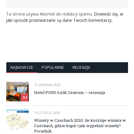
Ta strona używa Akismet do redukcji spamu.
Dowiedz się, w
jaki sposób przetwarzane są dane Twoich komentarzy.
NAJNOWSZE
POPULARNE
RECENZJE
12 SIERPNIA 2020
Hotel PURO Łódź Centrum – recenzja
9.3
15 LUTEGO 2020
Winiety w Czechach 2020: ile kosztuje winieta w
Czechach, gdzie kupić i jak wypełnić winietę?
Poradnik.