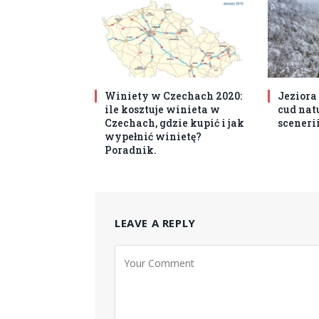
Winiety w Czechach 2020:
Jeziora
ile kosztuje winieta w
cud nat
Czechach, gdzie kupić i jak
sceneri
wypełnić winietę?
Poradnik.
LEAVE A REPLY