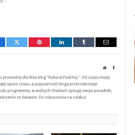
ej…
cebook
Twitter
Pinterest
LinkedIn
Tumblr
Email
Website
Facebook
u prowadzę dla Was blog "Kuba w Podróży". Od czasu mojej
ęło sporo czasu, a popularność bloga przerosła moje
odu programista, w wolnych chwilach spisuję swoje poradniki,
iadczenia ze światem. Do zobaczenia na szlaku!