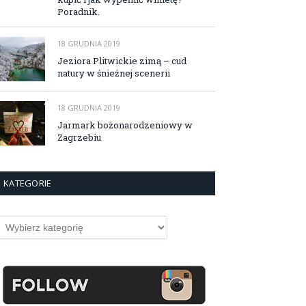
Poradnik.
18 GRUDNIA 2019
Jeziora Plitwickie zimą – cud
natury w śnieżnej scenerii
18 GRUDNIA 2019
Jarmark bożonarodzeniowy w
Zagrzebiu
KATEGORIE
ategorie