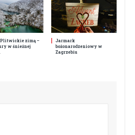
 Plitwickie zimą –
Jarmark
ury w śnieżnej
bożonarodzeniowy w
i
Zagrzebiu