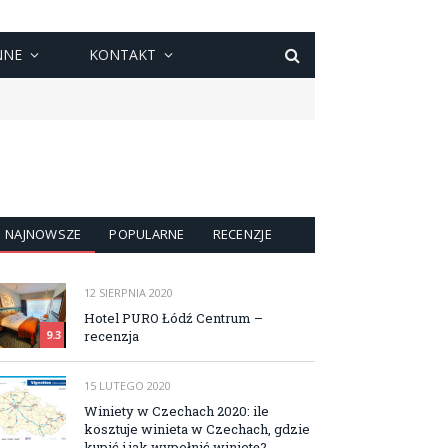
NNE
KONTAKT
NAJNOWSZE
POPULARNE
RECENZJE
12 SIERPNIA 2020
Hotel PURO Łódź Centrum –
recenzja
9.3
15 LUTEGO 2020
Winiety w Czechach 2020: ile
kosztuje winieta w Czechach, gdzie
kupić i jak wypełnić winietę?