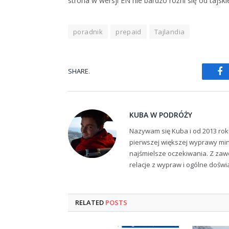
strona w wersji EN nie bardzo różni się od tajski
poradnik
prepaid
Tajlandia
SHARE.
Fa
KUBA W PODRÓŻY
Nazywam się Kuba i od 2013 rok
pierwszej większej wyprawy min
najśmielsze oczekiwania. Z zaw
relacje z wypraw i ogólne dośw
RELATED
POSTS