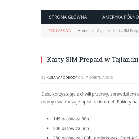
STRONA GŁÓWNA
AMERYKA PÓŁN
YOU ARE AT:
Home
Azja
Karty SIM Prepa
»
»
Karty SIM Prepaid w Tajlandii 
BY
KUBA W PODRÓŻY
ON
17 KWIETNIA 2013
Dziś, korzystając z chwili przerwy, sprawdziłem
mamy dwa rodzaje opłat za internet. Pakiety na 
149 batów za 30h
200 batów za 50h
350 batów za 100h, dodatkowo „Free! AIS 