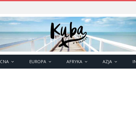
OCNA
EUROPA
AFRYKA
AZJA
I