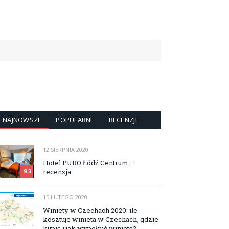
NAJNOWSZE
POPULARNE
RECENZJE
12 SIERPNIA 2020
Hotel PURO Łódź Centrum –
recenzja
9.3
15 LUTEGO 2020
Winiety w Czechach 2020: ile
kosztuje winieta w Czechach, gdzie
kupić i jak wypełnić winietę?