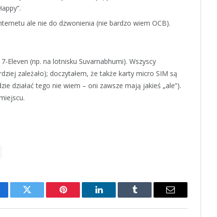
Happy”.
nternetu ale nie do dzwonienia (nie bardzo wiem OCB).
7-Eleven (np. na lotnisku Suvarnabhumi). Wszyscy
dziej zależało); doczytałem, że także karty micro SIM są
zie działać tego nie wiem – oni zawsze mają jakieś „ale”).
miejscu.
cebook
Twitter
Pinterest
LinkedIn
Tumblr
Email