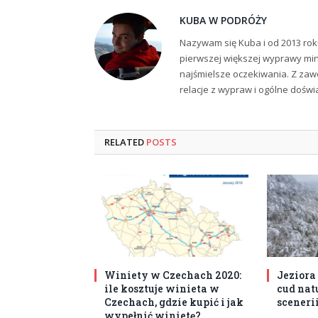
KUBA W PODRÓŻY
Nazywam się Kuba i od 2013 rok
pierwszej większej wyprawy min
najśmielsze oczekiwania. Z zaw
relacje z wypraw i ogólne dośw
RELATED
POSTS
Winiety w Czechach 2020:
Jeziora
ile kosztuje winieta w
cud nat
Czechach, gdzie kupić i jak
sceneri
wypełnić winietę?