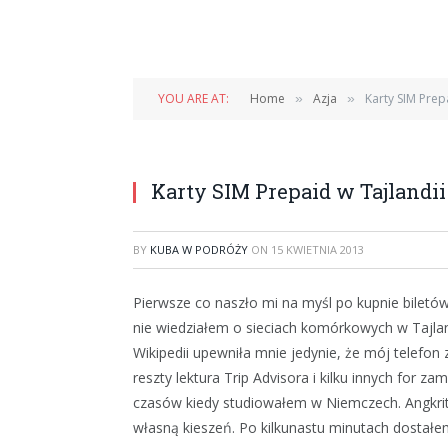
YOU ARE AT:
Home
Azja
Karty SIM Prep
»
»
Karty SIM Prepaid w Tajlandii
BY
KUBA W PODRÓŻY
ON
15 KWIETNIA 2013
Pierwsze co naszło mi na myśl po kupnie biletó
nie wiedziałem o sieciach komórkowych w Tajlan
Wikipedii upewniła mnie jedynie, że mój telefo
reszty lektura Trip Advisora i kilku innych for z
czasów kiedy studiowałem w Niemczech. Angkrit
własną kieszeń. Po kilkunastu minutach dostał