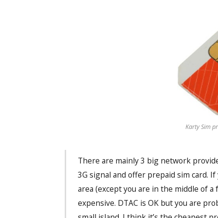
Karty Sim pr
There are mainly 3 big network provide
3G signal and offer prepaid sim card. If
area (except you are in the middle of a fo
expensive. DTAC is OK but you are prob
small island. I think it’s the cheapest