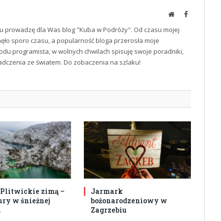
Website
Facebook
u prowadzę dla Was blog "Kuba w Podróży". Od czasu mojej
ęło sporo czasu, a popularność bloga przerosła moje
odu programista, w wolnych chwilach spisuję swoje poradniki,
iadczenia ze światem. Do zobaczenia na szlaku!
 Plitwickie zimą –
Jarmark
ury w śnieżnej
bożonarodzeniowy w
i
Zagrzebiu