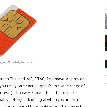
epaid Bangkok, Tajlandia.
K
rs in Thailand, AIS, DTAC, Truemove. All provide
 you really care about signal from a wide range of
rest :)) choose AIS, but it is a little bit more
ably getting lack of signal when you are in a
 provider compared to prepaid offers. Truemove has