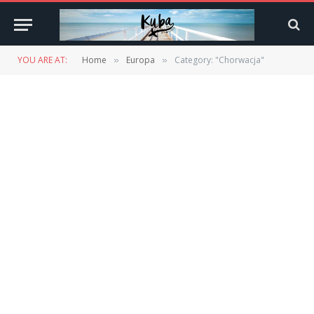
YOU ARE AT:
Home
Europa
Category: "Chorwacja"
»
»