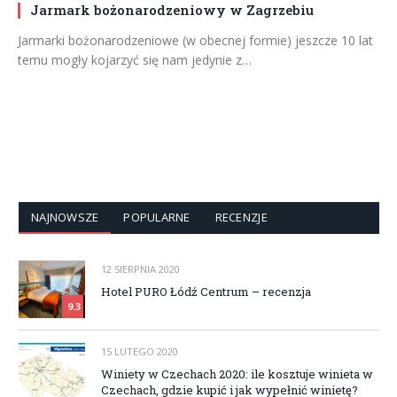
Jarmark bożonarodzeniowy w Zagrzebiu
Jarmarki bożonarodzeniowe (w obecnej formie) jeszcze 10 lat
temu mogły kojarzyć się nam jedynie z…
NAJNOWSZE
POPULARNE
RECENZJE
12 SIERPNIA 2020
Hotel PURO Łódź Centrum – recenzja
9.3
15 LUTEGO 2020
Winiety w Czechach 2020: ile kosztuje winieta w
Czechach, gdzie kupić i jak wypełnić winietę?