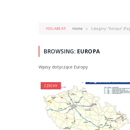
YOU ARE AT:
Home
Category: "Europa" (Pag
»
BROWSING:
EUROPA
Wpisy dotyczące Europy
CZECHY