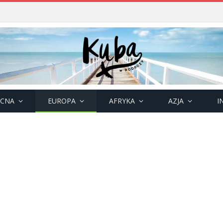
OCNA
EUROPA
AFRYKA
AZJA
I