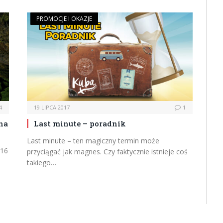
PROMOCJE I OKAZJE
4
19 LIPCA 2017
1
na
Last minute – poradnik
Last minute – ten magiczny termin może
 16
przyciągać jak magnes. Czy faktycznie istnieje coś
takiego…
t