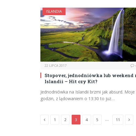
ISLANDIA
22 LIPCA 2017
Stopover, jednodniówka lub weekend 
Islandii – Hit czy Kit?
Jednodniówka na Islandii brzmi jak absurd. Moje
godzin, z lądowaniem o 13:30 to już…
Previous
Nex
…
1
2
3
4
5
11