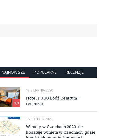
NAJNOWSZE
POPULARNE
RECENZJE
12 SIERPNIA 2020
Hotel PURO Łódź Centrum –
recenzja
9.3
15 LUTEGO 2020
Winiety w Czechach 2020: ile
kosztuje winieta w Czechach, gdzie
kupić i jak wypełnić winietę?