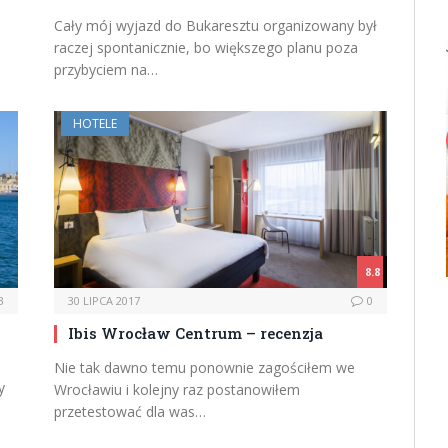
Cały mój wyjazd do Bukaresztu organizowany był
raczej spontanicznie, bo większego planu poza
przybyciem na…
HOTELE
8.8
3
30 LIPCA 2017
0
Ibis Wrocław Centrum – recenzja
Nie tak dawno temu ponownie zagościłem we
y
Wrocławiu i kolejny raz postanowiłem
przetestować dla was…