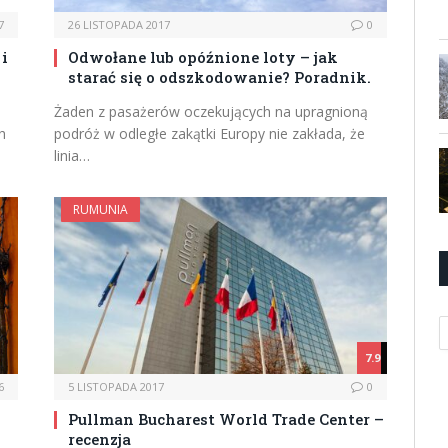
7
26 LISTOPADA 2017
0
i
Odwołane lub opóźnione loty – jak
starać się o odszkodowanie? Poradnik.
Żaden z pasażerów oczekujących na upragnioną
h
podróż w odległe zakątki Europy nie zakłada, że
linia…
RUMUNIA
K
7.9
6
5 LISTOPADA 2017
0
Pullman Bucharest World Trade Center –
recenzja