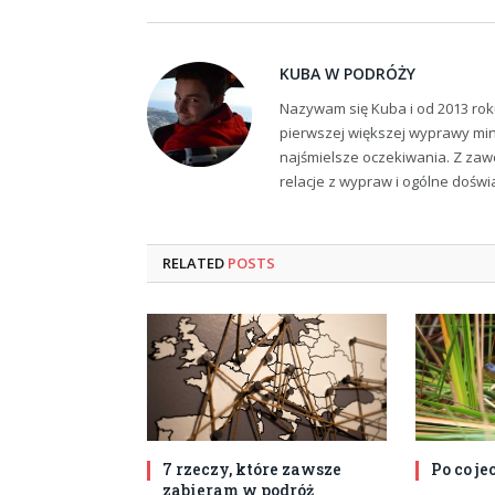
KUBA W PODRÓŻY
Nazywam się Kuba i od 2013 rok
pierwszej większej wyprawy min
najśmielsze oczekiwania. Z zaw
relacje z wypraw i ogólne dośw
RELATED
POSTS
7 rzeczy, które zawsze
Po co j
zabieram w podróż