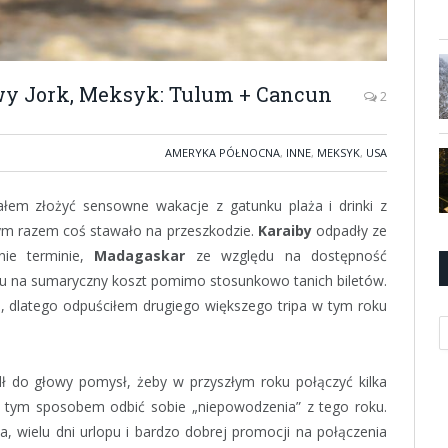
wy Jork, Meksyk: Tulum + Cancun
2
AMERYKA PÓŁNOCNA
,
INNE
,
MEKSYK
,
USA
ałem złożyć sensowne wakacje z gatunku plaża i drinki z
ym razem coś stawało na przeszkodzie.
Karaiby
odpadły ze
ie terminie,
Madagaskar
ze względu na dostępność
u na sumaryczny koszt pomimo stosunkowo tanich biletów.
, dlatego odpuściłem drugiego większego tripa w tym roku
K
 do głowy pomysł, żeby w przyszłym roku połączyć kilka
i tym sposobem odbić sobie „niepowodzenia” z tego roku.
, wielu dni urlopu i bardzo dobrej promocji na połączenia