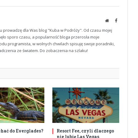
Website
Facebook
u prowadzę dla Was blog "Kuba w Podróży". Od czasu mojej
ęło sporo czasu, a popularność bloga przerosła moje
odu programista, w wolnych chwilach spisuję swoje poradniki,
iadczenia ze światem. Do zobaczenia na szlaku!
echać do Everglades?
Resort Fee, czyli dlaczego
nie lubię Las Vegas