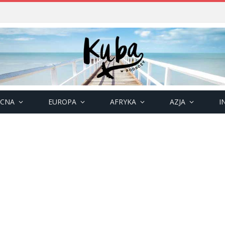
OCNA
EUROPA
AFRYKA
AZJA
I