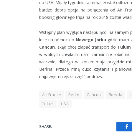
do USA. Mijały tygodnie, a temat został odłożon
bardzo dobra opcja na połączenia od Air Fra
booking głównego tripa na rok 2018 został właś
Wstępny plan wygląda następująco: na samym p
lecę na północ do
Nowego Jorku
gdzie mam za
Cancun
, skąd chcę złapać transport do
Tulum
w wolnych chwilach mam zamiar nie robić nic 
wiecznie, dlatego na koniec maja przyjdzie 
Berlina. Przede mną dużo czytania i planow
najprzyjemniejsza część podróży.
Air France
Berlin
Cancun
Floryda
Tulum
USA
SHARE.
Fa