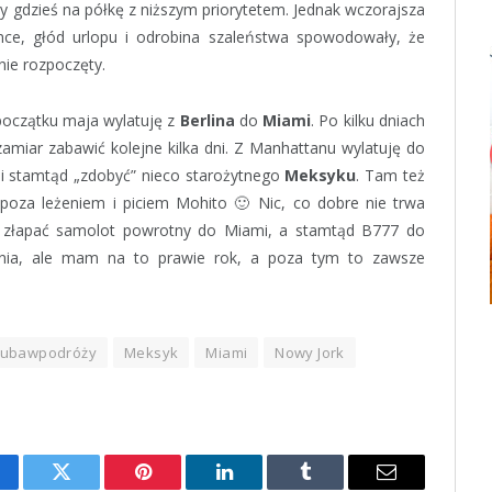
y gdzieś na półkę z niższym priorytetem. Jednak wczorajsza
nce, głód urlopu i odrobina szaleństwa spowodowały, że
nie rozpoczęty.
oczątku maja wylatuję z
Berlina
do
Miami
. Po kilku dniach
miar zabawić kolejne kilka dni. Z Manhattanu wylatuję do
i stamtąd „zdobyć” nieco starożytnego
Meksyku
. Tam też
poza leżeniem i piciem Mohito 🙂 Nic, co dobre nie trwa
mi złapać samolot powrotny do Miami, a stamtąd B777 do
ania, ale mam na to prawie rok, a poza tym to zawsze
kubawpodróży
Meksyk
Miami
Nowy Jork
cebook
Twitter
Pinterest
LinkedIn
Tumblr
Email