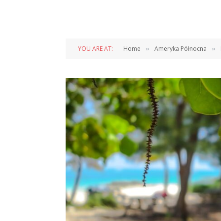
YOU ARE AT:
Home
Ameryka Północna
»
»