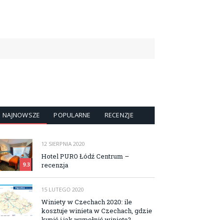
NAJNOWSZE
POPULARNE
RECENZJE
12 SIERPNIA 2020
Hotel PURO Łódź Centrum –
recenzja
9.3
15 LUTEGO 2020
Winiety w Czechach 2020: ile
kosztuje winieta w Czechach, gdzie
kupić i jak wypełnić winietę?