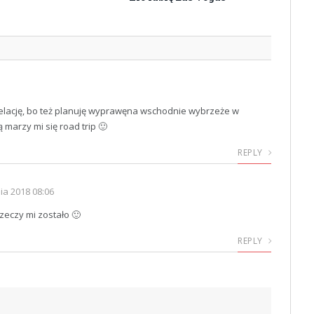
elację, bo też planuję wyprawęna wschodnie wybrzeże w
 marzy mi się road trip 🙂
REPLY
ia 2018 08:06
zeczy mi zostało 🙂
REPLY