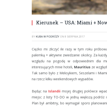
Kierunek – USA: Miami + No
BY
KUBA W PODRÓŻY
ON
8 SIERPNIA 2017
Ciężko mi zliczyć ile razy w tym roku próbow
palemką + aktywne zwiedzanie okolicy. Za każd
względu na pogodę w odpowiednim dla mn
interesujących mnie hoteli,
Mauritius
ze względ
Tak samo było z Meksykiem, Seszelami i Miami
na rzecz kilku weekendowych wypadów.
Będąc na
Islandii
mojej drugiej połówce wpadł
miejsc z listy TO-DO w jedną większą podróż 
Plan był ambitny, bo wymagał sporo planowania