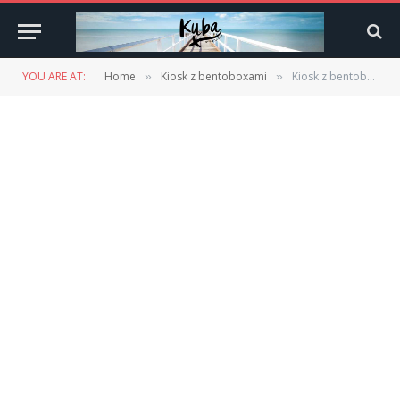
YOU ARE AT:
Home
Kiosk z bentoboxami
Kiosk z bentoboxami
»
»