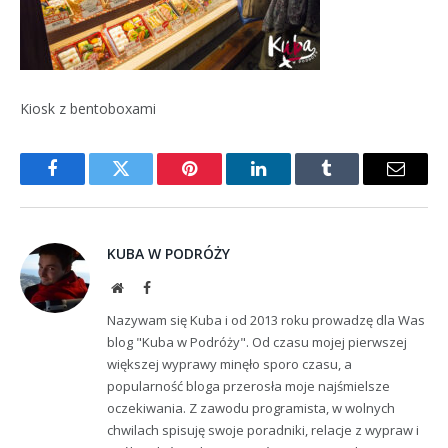
Kiosk z bentoboxami
Facebook
Twitter
Pinterest
LinkedIn
Tumblr
Email
KUBA W PODRÓŻY
Website
Facebook
Nazywam się Kuba i od 2013 roku prowadzę dla Was
blog "Kuba w Podróży". Od czasu mojej pierwszej
większej wyprawy minęło sporo czasu, a
popularność bloga przerosła moje najśmielsze
oczekiwania. Z zawodu programista, w wolnych
chwilach spisuję swoje poradniki, relacje z wypraw i