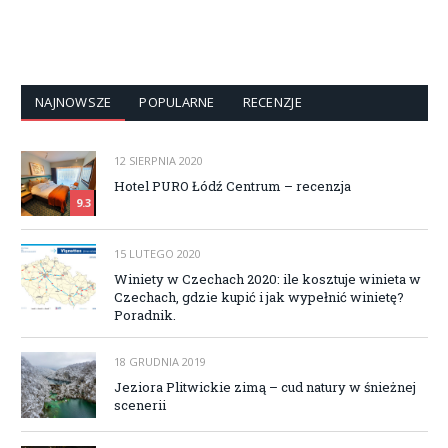
NAJNOWSZE
POPULARNE
RECENZJE
12 SIERPNIA 2020
Hotel PURO Łódź Centrum – recenzja
9.3
15 LUTEGO 2020
Winiety w Czechach 2020: ile kosztuje winieta w
Czechach, gdzie kupić i jak wypełnić winietę?
Poradnik.
18 GRUDNIA 2019
Jeziora Plitwickie zimą – cud natury w śnieżnej
scenerii