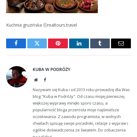
Kuchnia gruzińska ⓒrealtours.travel
Facebook
Twitter
Pinterest
LinkedIn
Tumblr
Email
KUBA W PODRÓŻY
Website
Facebook
Nazywam się Kuba i od 2013 roku prowadzę dla Was
blog "Kuba w Podróży". Od czasu mojej pierwszej
większej wyprawy minęło sporo czasu, a
popularność bloga przerosła moje najśmielsze
oczekiwania. Z zawodu programista, w wolnych
chwilach spisuję swoje poradniki, relacje z wypraw i
ogólne doświadczenia ze światem. Do zobaczenia
na szlaku!