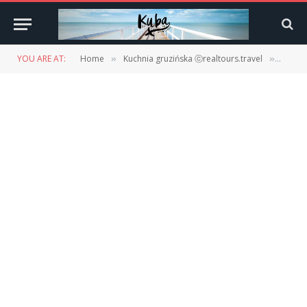
YOU ARE AT:
Home
Kuchnia gruzińska ⓒrealtours.travel
Kuchni
»
»