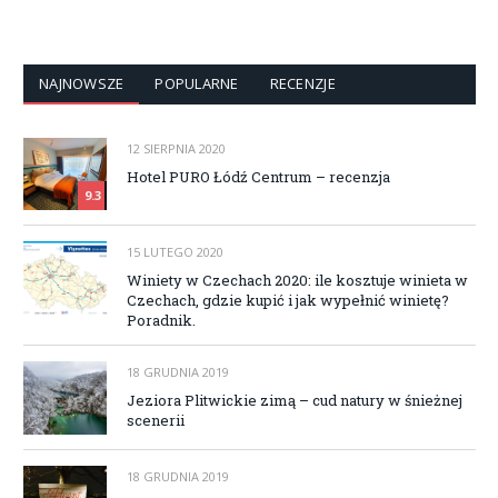
NAJNOWSZE
POPULARNE
RECENZJE
12 SIERPNIA 2020
Hotel PURO Łódź Centrum – recenzja
9.3
15 LUTEGO 2020
Winiety w Czechach 2020: ile kosztuje winieta w
Czechach, gdzie kupić i jak wypełnić winietę?
Poradnik.
18 GRUDNIA 2019
Jeziora Plitwickie zimą – cud natury w śnieżnej
scenerii
18 GRUDNIA 2019