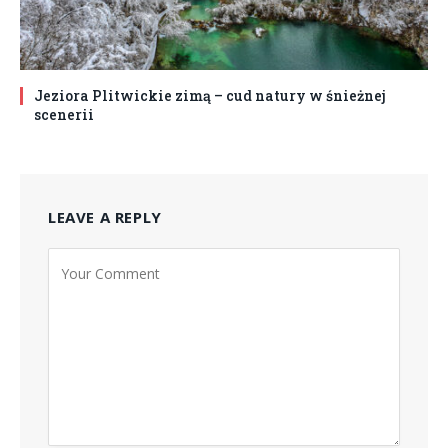
Jeziora Plitwickie zimą – cud natury w śnieżnej
scenerii
LEAVE A REPLY