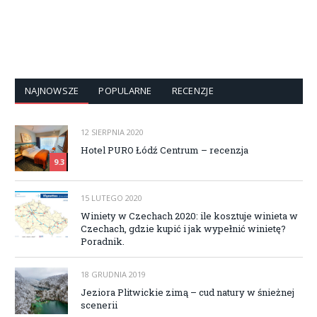
NAJNOWSZE
POPULARNE
RECENZJE
12 SIERPNIA 2020
Hotel PURO Łódź Centrum – recenzja
9.3
15 LUTEGO 2020
Winiety w Czechach 2020: ile kosztuje winieta w
Czechach, gdzie kupić i jak wypełnić winietę?
Poradnik.
18 GRUDNIA 2019
Jeziora Plitwickie zimą – cud natury w śnieżnej
scenerii