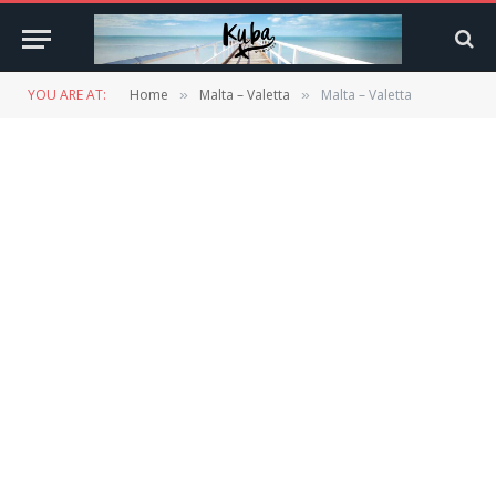
YOU ARE AT:
Home
Malta – Valetta
Malta – Valetta
»
»