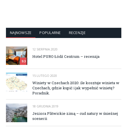
NAJNOWSZE
POPULARNE
RECENZJE
12 SIERPNIA 2020
Hotel PURO Łódź Centrum – recenzja
9.3
15 LUTEGO 2020
Winiety w Czechach 2020: ile kosztuje winieta w
Czechach, gdzie kupić i jak wypełnić winietę?
Poradnik.
18 GRUDNIA 2019
Jeziora Plitwickie zimą – cud natury w śnieżnej
scenerii