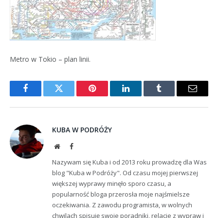
Metro w Tokio – plan linii.
Facebook
Twitter
Pinterest
LinkedIn
Tumblr
Email
KUBA W PODRÓŻY
Website
Facebook
Nazywam się Kuba i od 2013 roku prowadzę dla Was
blog "Kuba w Podróży". Od czasu mojej pierwszej
większej wyprawy minęło sporo czasu, a
popularność bloga przerosła moje najśmielsze
oczekiwania. Z zawodu programista, w wolnych
chwilach spisuję swoje poradniki, relacje z wypraw i