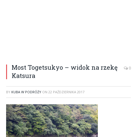
Most Togetsukyo – widok na rzekę
0
Katsura
BY
KUBA W PODRÓŻY
ON
22 PAŹDZIERNIKA 2017