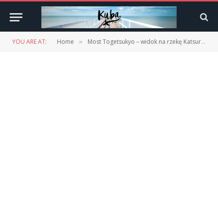
YOU ARE AT:
Home
Most Togetsukyo – widok na rzekę Katsura
»
»