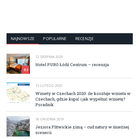
NAJNOWSZE
POPULARNE
RECENZJE
12 SIERPNIA 2020
Hotel PURO Łódź Centrum – recenzja
9.3
15 LUTEGO 2020
Winiety w Czechach 2020: ile kosztuje winieta w
Czechach, gdzie kupić i jak wypełnić winietę?
Poradnik.
18 GRUDNIA 2019
Jeziora Plitwickie zimą – cud natury w śnieżnej
scenerii