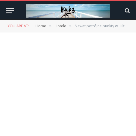
YOU ARE AT:
Home
Hotele
Nawet potrójne punkty w Hilton HHonors!
»
»