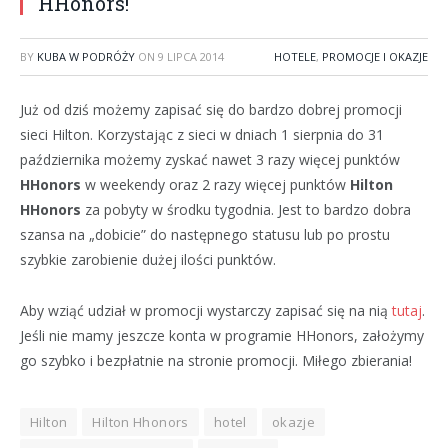
HHonors!
BY
KUBA W PODRÓŻY
ON
9 LIPCA 2014
HOTELE
,
PROMOCJE I OKAZJE
Już od dziś możemy zapisać się do bardzo dobrej promocji
sieci Hilton. Korzystając z sieci w dniach 1 sierpnia do 31
października możemy zyskać nawet 3 razy więcej punktów
HHonors
w weekendy oraz 2 razy więcej punktów
Hilton
HHonors
za pobyty w środku tygodnia. Jest to bardzo dobra
szansa na „dobicie” do następnego statusu lub po prostu
szybkie zarobienie dużej ilości punktów.
Aby wziąć udział w promocji wystarczy zapisać się na nią
tutaj
.
Jeśli nie mamy jeszcze konta w programie HHonors, założymy
go szybko i bezpłatnie na stronie promocji. Miłego zbierania!
Hilton
Hilton Hhonors
hotel
okazje