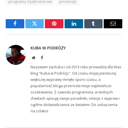
programy lojalnościowe
promocje
Facebook
Twitter
Pinterest
LinkedIn
Tumblr
Email
KUBA W PODRÓŻY
Website
Facebook
Nazywam się Kuba i od 2013 roku prowadzę dla Was
blog "Kuba w Podróży". Od czasu mojej pierwszej
większej wyprawy minęło sporo czasu, a
popularność bloga przerosła moje najśmielsze
oczekiwania. Z zawodu programista, w wolnych
chwilach spisuję swoje poradniki, relacje z wypraw i
ogólne doświadczenia ze światem. Do zobaczenia
na szlaku!