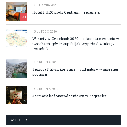
12 SIERPNIA 2020
Hotel PURO Łódź Centrum – recenzja
9.3
15 LUTEGO 2020
Winiety w Czechach 2020: ile kosztuje winieta w
Czechach, gdzie kupić i jak wypełnić winietę?
Poradnik.
18 GRUDNIA 2019
Jeziora Plitwickie zimą – cud natury w śnieżnej
scenerii
18 GRUDNIA 2019
Jarmark bożonarodzeniowy w Zagrzebiu
KATEGORIE