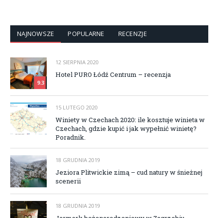
NAJNOWSZE
POPULARNE
RECENZJE
12 SIERPNIA 2020
Hotel PURO Łódź Centrum – recenzja
9.3
15 LUTEGO 2020
Winiety w Czechach 2020: ile kosztuje winieta w
Czechach, gdzie kupić i jak wypełnić winietę?
Poradnik.
18 GRUDNIA 2019
Jeziora Plitwickie zimą – cud natury w śnieżnej
scenerii
18 GRUDNIA 2019
Jarmark bożonarodzeniowy w Zagrzebiu