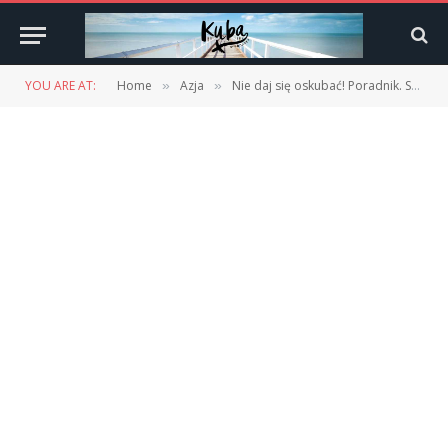
YOU ARE AT:
Home
Azja
Nie daj się oskubać! Poradnik. Scam w Azji Południowo-Wschodniej.
»
»