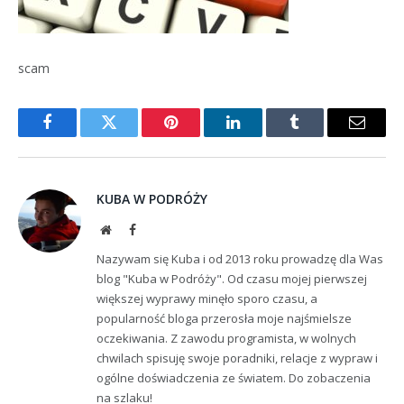
scam
Facebook
Twitter
Pinterest
LinkedIn
Tumblr
Email
KUBA W PODRÓŻY
Website
Facebook
Nazywam się Kuba i od 2013 roku prowadzę dla Was
blog "Kuba w Podróży". Od czasu mojej pierwszej
większej wyprawy minęło sporo czasu, a
popularność bloga przerosła moje najśmielsze
oczekiwania. Z zawodu programista, w wolnych
chwilach spisuję swoje poradniki, relacje z wypraw i
ogólne doświadczenia ze światem. Do zobaczenia
na szlaku!