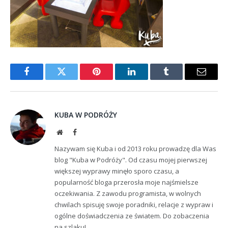
Facebook
Twitter
Pinterest
LinkedIn
Tumblr
Email
KUBA W PODRÓŻY
Website
Facebook
Nazywam się Kuba i od 2013 roku prowadzę dla Was
blog "Kuba w Podróży". Od czasu mojej pierwszej
większej wyprawy minęło sporo czasu, a
popularność bloga przerosła moje najśmielsze
oczekiwania. Z zawodu programista, w wolnych
chwilach spisuję swoje poradniki, relacje z wypraw i
ogólne doświadczenia ze światem. Do zobaczenia
na szlaku!