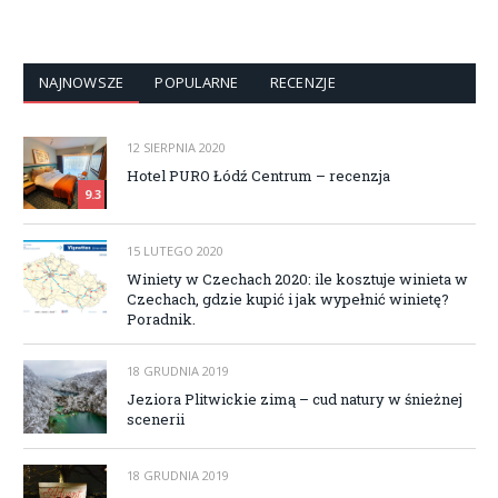
NAJNOWSZE
POPULARNE
RECENZJE
12 SIERPNIA 2020
Hotel PURO Łódź Centrum – recenzja
9.3
15 LUTEGO 2020
Winiety w Czechach 2020: ile kosztuje winieta w
Czechach, gdzie kupić i jak wypełnić winietę?
Poradnik.
18 GRUDNIA 2019
Jeziora Plitwickie zimą – cud natury w śnieżnej
scenerii
18 GRUDNIA 2019