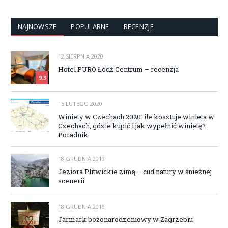
NAJNOWSZE
POPULARNE
RECENZJE
12 SIERPNIA 2020
Hotel PURO Łódź Centrum – recenzja
9.3
15 LUTEGO 2020
Winiety w Czechach 2020: ile kosztuje winieta w
Czechach, gdzie kupić i jak wypełnić winietę?
Poradnik.
18 GRUDNIA 2019
Jeziora Plitwickie zimą – cud natury w śnieżnej
scenerii
18 GRUDNIA 2019
Jarmark bożonarodzeniowy w Zagrzebiu